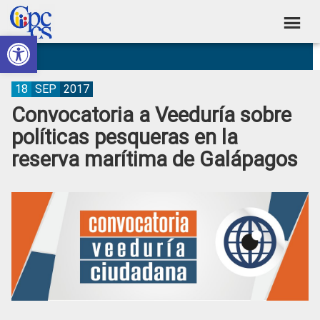
Skip
Skip
Skip
Skip
to
to
to
to
Abrir barra de herramientas
Consejo
primary
main
primary
footer
Construyendo
navigation
content
sidebar
de
Poder
Ciudadano
Participación
18
SEP
2017
Convocatoria a Veeduría sobre
Ciudadana
políticas pesqueras en la
y
reserva marítima de Galápagos
Control
Social