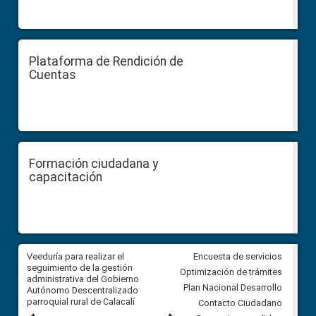
Plataforma de Rendición de
Cuentas
Formación ciudadana y
capacitación
Veeduría para realizar el
Veeduría para vigilar los acue
Encuesta de servicios
ra
seguimiento de la gestión
derivados de la Audiencia Púb
Optimización de trámites
ara
administrativa del Gobierno
entre el GAD de Ibarra y la
Plan Nacional Desarrollo
Autónomo Descentralizado
comunidad Urbina, parroquia l
parroquial rural de Calacalí
Carolina
Contacto Ciudadano