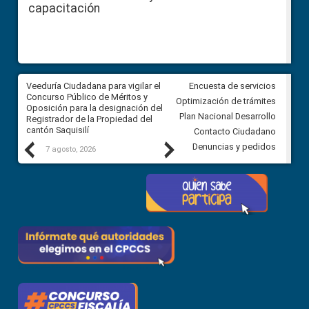
capacitación
Veeduría Ciudadana para vigilar el
Veeduría Ciudadana para vigila
Encuesta de servicios
Concurso Público de Méritos y
construcción del asfaltado de
Optimización de trámites
Oposición para la designación del
diferentes barrios del sector 
Plan Nacional Desarrollo
Registrador de la Propiedad del
Ballenita del cantón Santa Ele
cantón Saquisilí
Contacto Ciudadano
Previous
Next
Denuncias y pedidos
7 agosto, 2026
7 agosto, 2026