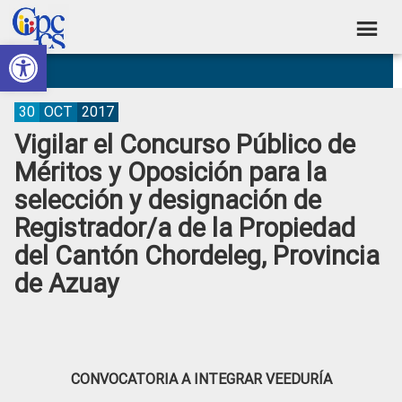
Skip
Skip
Skip
Skip
to
to
to
to
Abrir barra de herramientas
Consejo
primary
main
primary
footer
Construyendo
navigation
content
sidebar
de
Poder
Ciudadano
Participación
30
OCT
2017
Vigilar el Concurso Público de
Ciudadana
Méritos y Oposición para la
y
selección y designación de
Control
Registrador/a de la Propiedad
Social
del Cantón Chordeleg, Provincia
de Azuay
CONVOCATORIA A INTEGRAR VEEDURÍA