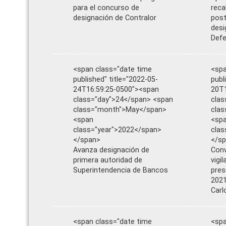
para el concurso de
reca
designación de Contralor
post
desi
Defe
<span class="date time
<spa
published" title="2022-05-
publ
24T16:59:25-0500"><span
20T1
class="day">24</span> <span
clas
class="month">May</span>
cla
<span
<sp
class="year">2022</span>
clas
</span>
</s
Avanza designación de
Conv
primera autoridad de
vigi
Superintendencia de Bancos
pres
2021
Carl
<span class="date time
<spa