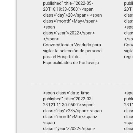
published" title="2022-05-
publ
20T18:19:33-0500"><span
20T1
class="day">20</span> <span
clas
class="month">May</span>
cla
<span
<sp
class="year">2022</span>
clas
</span>
</s
Convocatoria a Veeduría para
Conv
vigilar la selección de personal
vigi
para el Hospital de
regu
Especialidades de Portoviejo
<span class="date time
<spa
published" title="2022-03-
publ
23T21:11:30-0500"><span
23T1
class="day">23</span> <span
clas
class="month">Mar</span>
cla
<span
<sp
class="year">2022</span>
clas