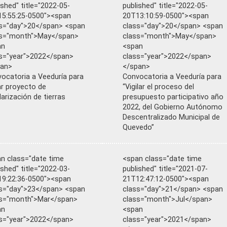
ished" title="2022-05-
published" title="2022-05-
5:55:25-0500"><span
20T13:10:59-0500"><span
s="day">20</span> <span
class="day">20</span> <span
ss="month">May</span>
class="month">May</span>
an
<span
s="year">2022</span>
class="year">2022</span>
pan>
</span>
ocatoria a Veeduría para
Convocatoria a Veeduría para
lar proyecto de
“Vigilar el proceso del
larización de tierras
presupuesto participativo año
2022, del Gobierno Autónomo
Descentralizado Municipal de
Quevedo”
n class="date time
<span class="date time
ished" title="2022-03-
published" title="2021-07-
9:22:36-0500"><span
21T12:47:12-0500"><span
s="day">23</span> <span
class="day">21</span> <span
ss="month">Mar</span>
class="month">Jul</span>
an
<span
s="year">2022</span>
class="year">2021</span>