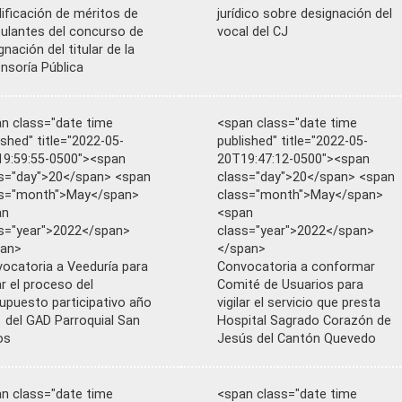
lificación de méritos de
jurídico sobre designación del
ulantes del concurso de
vocal del CJ
gnación del titular de la
nsoría Pública
n class="date time
<span class="date time
ished" title="2022-05-
published" title="2022-05-
9:59:55-0500"><span
20T19:47:12-0500"><span
s="day">20</span> <span
class="day">20</span> <span
ss="month">May</span>
class="month">May</span>
an
<span
s="year">2022</span>
class="year">2022</span>
pan>
</span>
ocatoria a Veeduría para
Convocatoria a conformar
lar el proceso del
Comité de Usuarios para
upuesto participativo año
vigilar el servicio que presta
 del GAD Parroquial San
Hospital Sagrado Corazón de
os
Jesús del Cantón Quevedo
n class="date time
<span class="date time