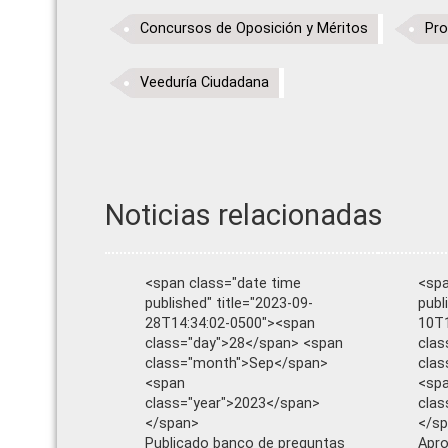
Concursos de Oposición y Méritos
Pro
Veeduría Ciudadana
Noticias relacionadas
<span class="date time
<spa
published" title="2023-09-
publ
28T14:34:02-0500"><span
10T1
class="day">28</span> <span
clas
class="month">Sep</span>
cla
<span
<sp
class="year">2023</span>
clas
</span>
</s
Publicado banco de preguntas
Apro