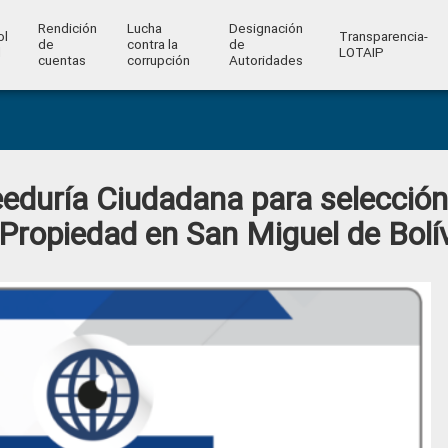
Rendición
Lucha
Designación
ol
Transparencia-
de
contra la
de
l
LOTAIP
cuentas
corrupción
Autoridades
duría Ciudadana para selección
 Propiedad en San Miguel de Bolí