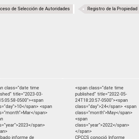
ceso de Selección de Autoridades
Registro de la Propiedad
n class="date time
<span class="date time
ished" title="2023-03-
published" title="2022-05-
5:05:58-0500"><span
24T18:20:57-0500"><span
s="day">10</span> <span
class="day">24</span> <span
ss="month">Mar</span>
class="month">May</span>
an
<span
s="year">2023</span>
class="year">2022</span>
pan>
</span>
bado informe de
CPCCS conoció Informe