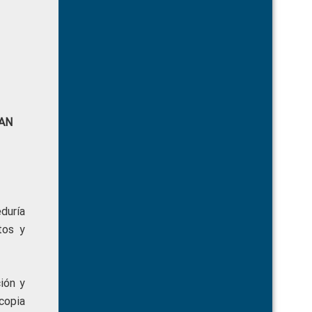
AN
duría
tos y
ión y
copia