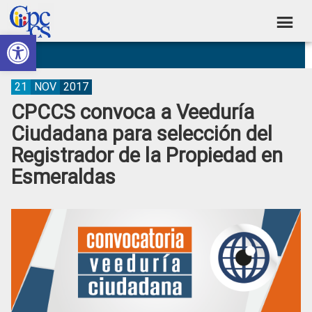
Skip
Skip
Skip
Skip
to
to
to
to
Abrir barra de herramientas
Consejo
primary
main
primary
footer
Construyendo
navigation
content
sidebar
de
Poder
Ciudadano
Participación
21
NOV
2017
CPCCS convoca a Veeduría
Ciudadana
Ciudadana para selección del
y
Registrador de la Propiedad en
Control
Esmeraldas
Social