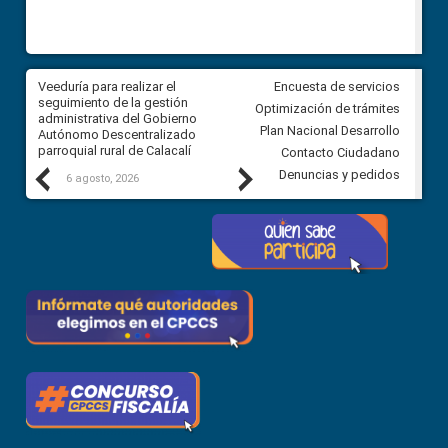
Veeduría para realizar el
Veeduría para vigilar los acue
Encuesta de servicios
ra
seguimiento de la gestión
derivados de la Audiencia Púb
Optimización de trámites
ara
administrativa del Gobierno
entre el GAD de Ibarra y la
Plan Nacional Desarrollo
Autónomo Descentralizado
comunidad Urbina, parroquia l
parroquial rural de Calacalí
Carolina
Contacto Ciudadano
Previous
Next
Denuncias y pedidos
6 agosto, 2026
5 agosto, 2026