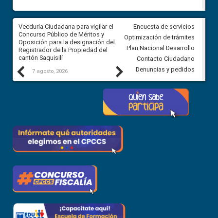
Veeduría Ciudadana para vigilar el
Veeduría Ciudadana para vigila
Encuesta de servicios
Concurso Público de Méritos y
construcción del asfaltado de
Optimización de trámites
Oposición para la designación del
diferentes barrios del sector 
Plan Nacional Desarrollo
Registrador de la Propiedad del
Ballenita del cantón Santa Ele
cantón Saquisilí
Contacto Ciudadano
Previous
Next
Denuncias y pedidos
7 agosto, 2026
7 agosto, 2026