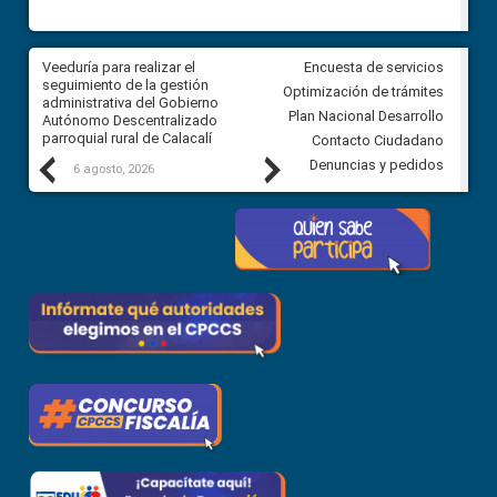
Veeduría para realizar el
Veeduría para vigilar los acue
Encuesta de servicios
ra
seguimiento de la gestión
derivados de la Audiencia Púb
Optimización de trámites
ara
administrativa del Gobierno
entre el GAD de Ibarra y la
Plan Nacional Desarrollo
Autónomo Descentralizado
comunidad Urbina, parroquia l
parroquial rural de Calacalí
Carolina
Contacto Ciudadano
Previous
Next
Denuncias y pedidos
6 agosto, 2026
5 agosto, 2026