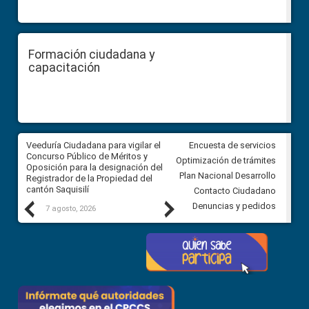
Formación ciudadana y
capacitación
Veeduría Ciudadana para vigilar el
Veeduría Ciudadana para vigila
Encuesta de servicios
Concurso Público de Méritos y
construcción del asfaltado de
Optimización de trámites
Oposición para la designación del
diferentes barrios del sector 
Plan Nacional Desarrollo
Registrador de la Propiedad del
Ballenita del cantón Santa Ele
cantón Saquisilí
Contacto Ciudadano
Previous
Next
Denuncias y pedidos
7 agosto, 2026
7 agosto, 2026