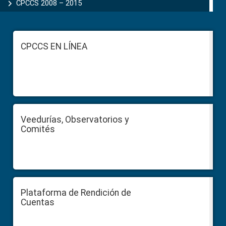
CPCCS 2008 – 2015
Footer
CPCCS EN LÍNEA
Veedurías, Observatorios y
Comités
Plataforma de Rendición de
Cuentas