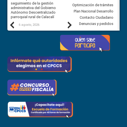
ra
seguimiento de la gestión
derivados de la Audiencia Púb
Optimización de trámites
ara
administrativa del Gobierno
entre el GAD de Ibarra y la
Plan Nacional Desarrollo
Autónomo Descentralizado
comunidad Urbina, parroquia l
parroquial rural de Calacalí
Carolina
Contacto Ciudadano
Previous
Next
Denuncias y pedidos
6 agosto, 2026
5 agosto, 2026