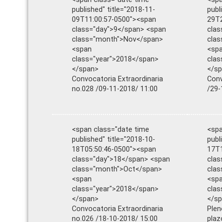
published" title="2018-11-
publ
09T11:00:57-0500"><span
29T2
class="day">9</span> <span
clas
class="month">Nov</span>
cla
<span
<sp
class="year">2018</span>
clas
</span>
</s
Convocatoria Extraordinaria
Conv
no.028 /09-11-2018/ 11:00
/29-
<span class="date time
<spa
published" title="2018-10-
publ
18T05:50:46-0500"><span
17T1
class="day">18</span> <span
clas
class="month">Oct</span>
cla
<span
<sp
class="year">2018</span>
clas
</span>
</s
Convocatoria Extraordinaria
Plen
no.026 /18-10-2018/ 15:00
plaz