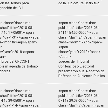
sen las ternas para
de la Judicatura Definitivo
gnación del CJ
n class="date time
<span class="date time
ished" title="2018-08-
published" title="2018-08-
7:10:17-0500"><span
24T14:54:50-0500"><span
s="day">31</span> <span
class="day">24</span> <span
ss="month">Ago</span>
class="month">Ago</span>
an
<span
s="year">2018</span>
class="year">2018</span>
pan>
</span>
mbros del CPCCS-T
Jueces del Tribunal
lirán agenda de trabajo
Contencioso Electoral
ondres
presentaron sus Alegatos de
Defensa en Audiencia Pública
n class="date time
<span class="date time
ished" title="2018-08-
published" title="2018-08-
4:15:39-0500"><span
07T13:29:03-0500"><span
s="day">14</span> <span
class="day">7</span> <span