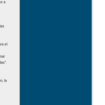
os a
das
ra el
mar
as”.
n, la