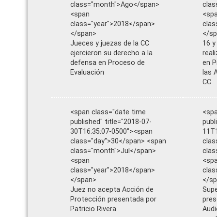
class="month">Ago</span>
cla
<span
<sp
class="year">2018</span>
clas
</span>
</s
Jueces y juezas de la CC
16 y
ejercieron su derecho a la
real
defensa en Proceso de
en P
Evaluación
las 
CC
<span class="date time
<spa
published" title="2018-07-
publ
30T16:35:07-0500"><span
11T1
class="day">30</span> <span
clas
class="month">Jul</span>
clas
<span
<sp
class="year">2018</span>
clas
</span>
</s
Juez no acepta Acción de
Supe
Protección presentada por
pres
Patricio Rivera
Audi