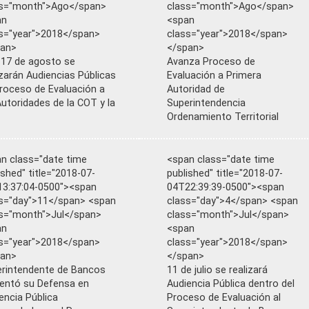
ss="month">Ago</span>
class="month">Ago</span>
an
<span
s="year">2018</span>
class="year">2018</span>
pan>
</span>
 17 de agosto se
Avanza Proceso de
izarán Audiencias Públicas
Evaluación a Primera
roceso de Evaluación a
Autoridad de
Autoridades de la COT y la
Superintendencia
Ordenamiento Territorial
n class="date time
<span class="date time
ished" title="2018-07-
published" title="2018-07-
3:37:04-0500"><span
04T22:39:39-0500"><span
s="day">11</span> <span
class="day">4</span> <span
s="month">Jul</span>
class="month">Jul</span>
an
<span
s="year">2018</span>
class="year">2018</span>
pan>
</span>
rintendente de Bancos
11 de julio se realizará
entó su Defensa en
Audiencia Pública dentro del
encia Pública
Proceso de Evaluación al