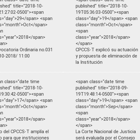
ished" title="2018-10-
published" title="2018-10-
1:27:02-0500"><span
19T05:36:03-0500"><span
s="day">29</span> <span
class="day">19</span> <span
ss="month">Oct</span>
class="month">Oct</span>
an
<span
s="year">2018</span>
class="year">2018</span>
pan>
</span>
ocatoria Ordinaria no.031
CPCCS-T explicó su actuación
10-2018/ 11:00
y propuesta de eliminación de
la Institución
n class="date time
<span class="date time
ished" title="2018-10-
published" title="2018-09-
9:30:42-0500"><span
19T19:48:14-0500"><span
s="day">17</span> <span
class="day">19</span> <span
ss="month">Oct</span>
class="month">Sep</span>
an
<span
s="year">2018</span>
class="year">2018</span>
pan>
</span>
o del CPCCS-T amplía el
La Corte Nacional de Justicia
o para que instituciones
será evaluada por el Consejo