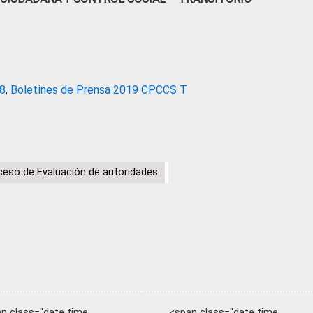
18
,
Boletines de Prensa 2019 CPCCS T
ceso de Evaluación de autoridades
n class="date time
<span class="date time