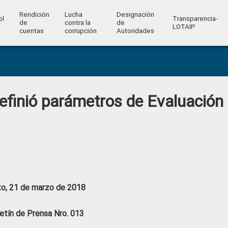
Rendición
Lucha
Designación
ol
Transparencia-
de
contra la
de
l
LOTAIP
cuentas
corrupción
Autoridades
finió parámetros de Evaluación
to, 21 de marzo de 2018
etín de Prensa Nro. 013