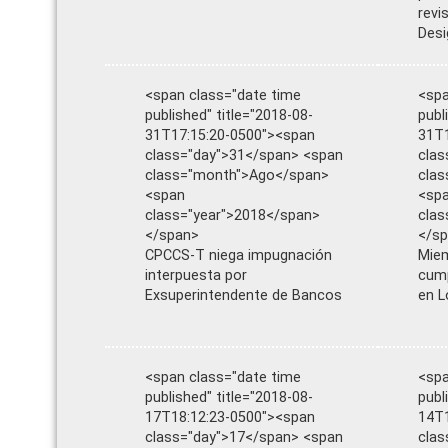
revi
Desi
<span class="date time
<spa
published" title="2018-08-
publ
31T17:15:20-0500"><span
31T1
class="day">31</span> <span
clas
class="month">Ago</span>
cla
<span
<sp
class="year">2018</span>
clas
</span>
</s
CPCCS-T niega impugnación
Mie
interpuesta por
cump
Exsuperintendente de Bancos
en L
<span class="date time
<spa
published" title="2018-08-
publ
17T18:12:23-0500"><span
14T1
class="day">17</span> <span
clas