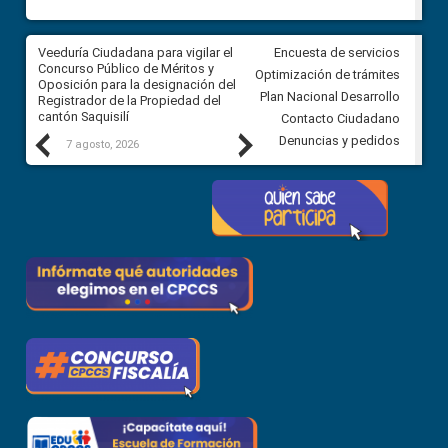
Veeduría Ciudadana para vigilar el
Veeduría Ciudadana para vigila
Encuesta de servicios
Concurso Público de Méritos y
construcción del asfaltado de
Optimización de trámites
Oposición para la designación del
diferentes barrios del sector 
Plan Nacional Desarrollo
Registrador de la Propiedad del
Ballenita del cantón Santa Ele
cantón Saquisilí
Contacto Ciudadano
Previous
Next
Denuncias y pedidos
7 agosto, 2026
7 agosto, 2026