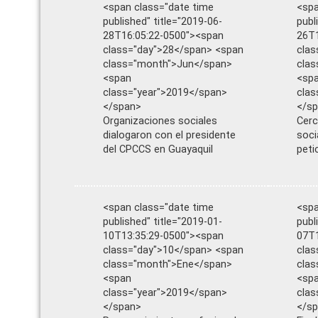
<span class="date time
<spa
published" title="2019-06-
publ
28T16:05:22-0500"><span
26T1
class="day">28</span> <span
clas
class="month">Jun</span>
cla
<span
<sp
class="year">2019</span>
clas
</span>
</s
Organizaciones sociales
Cerc
dialogaron con el presidente
soci
del CPCCS en Guayaquil
peti
<span class="date time
<spa
published" title="2019-01-
publ
10T13:35:29-0500"><span
07T1
class="day">10</span> <span
clas
class="month">Ene</span>
cla
<span
<sp
class="year">2019</span>
clas
</span>
</s