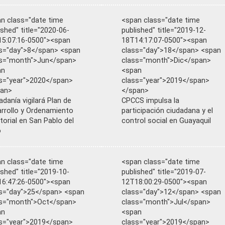
n class="date time
<span class="date time
ished" title="2020-06-
published" title="2019-12-
5:07:16-0500"><span
18T14:17:07-0500"><span
s="day">8</span> <span
class="day">18</span> <span
ss="month">Jun</span>
class="month">Dic</span>
an
<span
s="year">2020</span>
class="year">2019</span>
pan>
</span>
adanía vigilará Plan de
CPCCS impulsa la
rrollo y Ordenamiento
participación ciudadana y el
itorial en San Pablo del
control social en Guayaquil
o
n class="date time
<span class="date time
ished" title="2019-10-
published" title="2019-07-
6:47:26-0500"><span
12T18:00:29-0500"><span
s="day">25</span> <span
class="day">12</span> <span
ss="month">Oct</span>
class="month">Jul</span>
an
<span
s="year">2019</span>
class="year">2019</span>