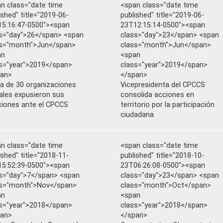
n class="date time
<span class="date time
ished" title="2019-06-
published" title="2019-06-
5:16:47-0500"><span
23T12:15:14-0500"><span
s="day">26</span> <span
class="day">23</span> <span
ss="month">Jun</span>
class="month">Jun</span>
an
<span
s="year">2019</span>
class="year">2019</span>
pan>
</span>
a de 30 organizaciones
Vicepresidenta del CPCCS
ales expusieron sus
consolida acciones en
ciones ante el CPCCS
territorio por la participación
ciudadana
n class="date time
<span class="date time
ished" title="2018-11-
published" title="2018-10-
5:52:39-0500"><span
23T06:26:08-0500"><span
s="day">7</span> <span
class="day">23</span> <span
ss="month">Nov</span>
class="month">Oct</span>
an
<span
s="year">2018</span>
class="year">2018</span>
pan>
</span>