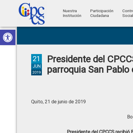
Nuestra
Participación
Contr
Institución
Ciudadana
Socia
Consejo
Abrir barra de herramientas
Skip
Skip
Skip
Skip
Construyendo
to
to
to
to
de
Poder
primary
main
primary
footer
Ciudadano
Participación
navigation
content
sidebar
Presidente del CPCC
Ciudadana
21
y
JUN
parroquia San Pablo 
2019
Control
Social
Quito, 21 de junio de 2019
Bo
Presidente del CPCCS recibió B