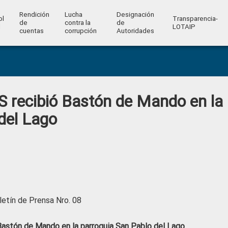
Rendición
Lucha
Designación
ol
Transparencia-
de
contra la
de
l
LOTAIP
cuentas
corrupción
Autoridades
S recibió Bastón de Mando en la
del Lago
letín de Prensa Nro. 08
astón de Mando en la parroquia San Pablo del Lago