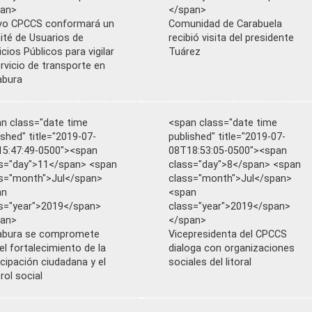
pan>
</span>
vo CPCCS conformará un
Comunidad de Carabuela
té de Usuarios de
recibió visita del presidente
icios Públicos para vigilar
Tuárez
ervicio de transporte en
abura
n class="date time
<span class="date time
ished" title="2019-07-
published" title="2019-07-
5:47:49-0500"><span
08T18:53:05-0500"><span
s="day">11</span> <span
class="day">8</span> <span
s="month">Jul</span>
class="month">Jul</span>
an
<span
s="year">2019</span>
class="year">2019</span>
pan>
</span>
abura se compromete
Vicepresidenta del CPCCS
el fortalecimiento de la
dialoga con organizaciones
icipación ciudadana y el
sociales del litoral
rol social