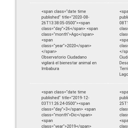
<span class="date time
<spa
published" title="2020-08-
publ
26T13:38:05-0500"><span
08T1
class="day">26</span> <span
clas
class="month">Ago</span>
cla
<span
<sp
class="year">2020</span>
clas
</span>
</s
Observatorio Ciudadano
Ciud
vigilará el bienestar animal en
Desa
Imbabura
Terr
Lag
<span class="date time
<spa
published" title="2019-12-
publ
03T11:26:24-0500"><span
25T1
class="day">3</span> <span
clas
class="month">Dic</span>
cla
<span
<sp
class="year">2019</span>
clas