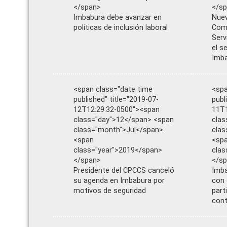
</span>
</s
Imbabura debe avanzar en
Nue
políticas de inclusión laboral
Comi
Serv
el s
Imb
<span class="date time
<spa
published" title="2019-07-
publ
12T12:29:32-0500"><span
11T1
class="day">12</span> <span
clas
class="month">Jul</span>
clas
<span
<sp
class="year">2019</span>
clas
</span>
</s
Presidente del CPCCS canceló
Imb
su agenda en Imbabura por
con 
motivos de seguridad
part
cont