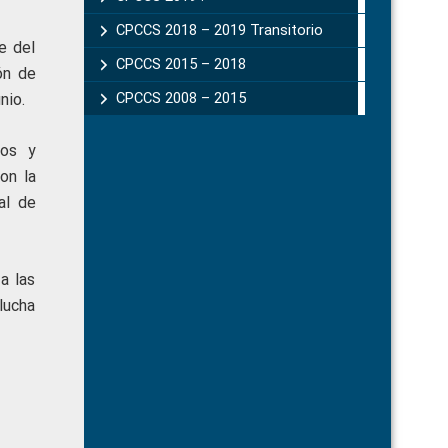
CPCCS 2018 – 2019 Transitorio
e del
CPCCS 2015 – 2018
ón de
CPCCS 2008 – 2015
nio.
los y
on la
al de
a las
lucha