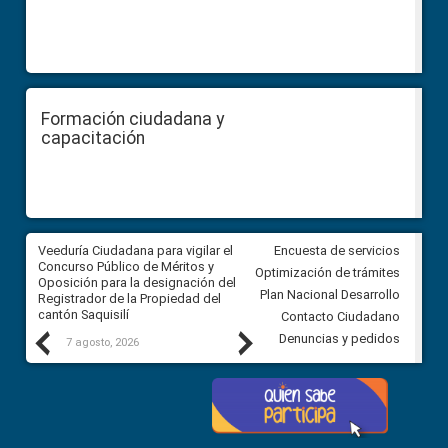
Formación ciudadana y
capacitación
Veeduría Ciudadana para vigilar el
Veeduría Ciudadana para vigila
Encuesta de servicios
Concurso Público de Méritos y
construcción del asfaltado de
Optimización de trámites
Oposición para la designación del
diferentes barrios del sector 
Plan Nacional Desarrollo
Registrador de la Propiedad del
Ballenita del cantón Santa Ele
cantón Saquisilí
Contacto Ciudadano
Previous
Next
Denuncias y pedidos
7 agosto, 2026
7 agosto, 2026