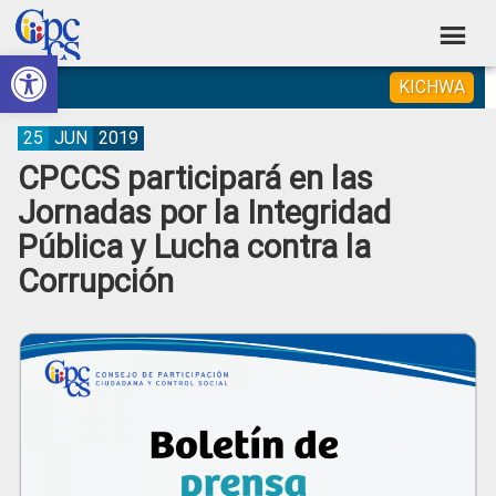
Skip
Skip
Skip
Skip
to
to
to
to
Abrir barra de herramientas
Consejo
primary
main
primary
footer
Construyendo
KICHWA
navigation
content
sidebar
de
Poder
Ciudadano
Participación
25
JUN
2019
CPCCS participará en las
Ciudadana
Jornadas por la Integridad
y
Pública y Lucha contra la
Control
Corrupción
Social