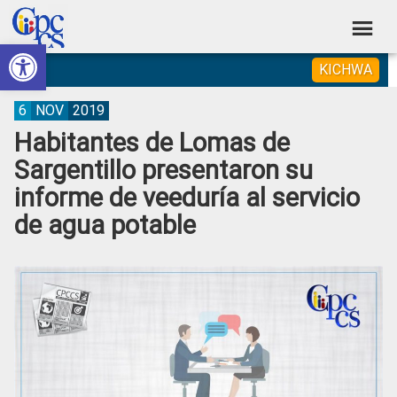
Skip
Skip
Skip
Skip
to
to
to
to
Abrir barra de herramientas
Consejo
primary
main
primary
footer
Construyendo
KICHWA
navigation
content
sidebar
de
Poder
Ciudadano
Participación
6
NOV
2019
Habitantes de Lomas de
Ciudadana
Sargentillo presentaron su
y
informe de veeduría al servicio
Control
de agua potable
Social