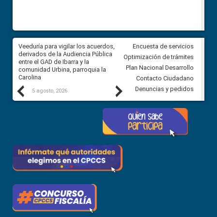
Veeduría para vigilar los acuerdos,
CPCCS convoca a Veeduría
Encuesta de servicios
 a
derivados de la Audiencia Pública
Ciudadana para vigilar el conc
Optimización de trámites
ión
entre el GAD de Ibarra y la
en la Universidad de Cuenca
Plan Nacional Desarrollo
comunidad Urbina, parroquia la
Carolina
Contacto Ciudadano
Previous
Next
Denuncias y pedidos
5 agosto, 2026
5 agosto, 2026