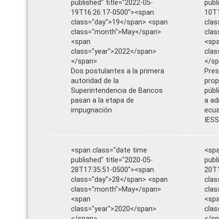
published" title="2022-05-
publ
19T16:26:17-0500"><span
10T1
class="day">19</span> <span
clas
class="month">May</span>
cla
<span
<sp
class="year">2022</span>
clas
</span>
</s
Dos postulantes a la primera
Pres
autoridad de la
pro
Superintendencia de Bancos
públ
pasan a la etapa de
a ad
impugnación
ecua
IESS
<span class="date time
<spa
published" title="2020-05-
publ
28T17:35:51-0500"><span
20T1
class="day">28</span> <span
clas
class="month">May</span>
cla
<span
<sp
class="year">2020</span>
clas
</span>
</s