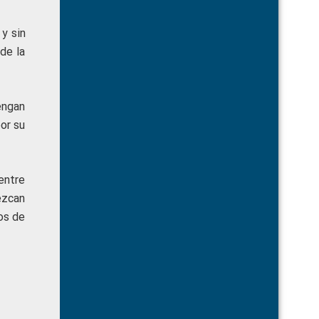
y sin
de la
engan
por su
entre
ezcan
tos de