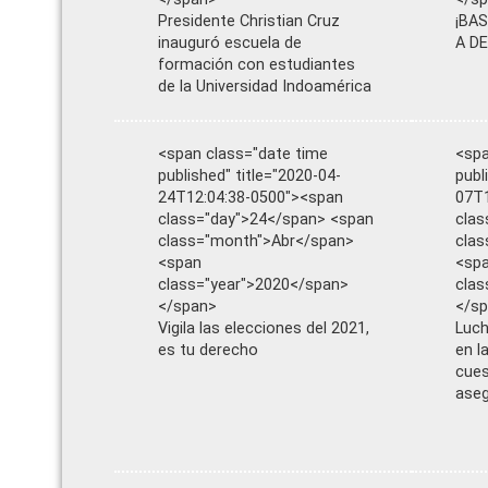
Presidente Christian Cruz
¡BA
inauguró escuela de
A DE
formación con estudiantes
de la Universidad Indoamérica
<span class="date time
<spa
published" title="2020-04-
publ
24T12:04:38-0500"><span
07T1
class="day">24</span> <span
clas
class="month">Abr</span>
clas
<span
<sp
class="year">2020</span>
clas
</span>
</s
Vigila las elecciones del 2021,
Luch
es tu derecho
en l
cues
aseg