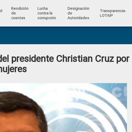
Rendición
Lucha
Designación
ol
Transparencia-
de
contra la
de
l
LOTAIP
cuentas
corrupción
Autoridades
el presidente Christian Cruz por
mujeres