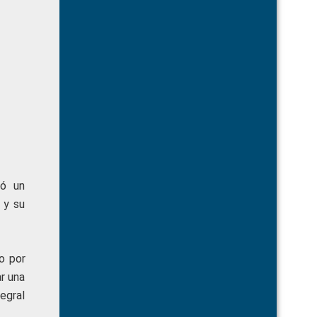
ió un
 y su
jo por
ar una
egral