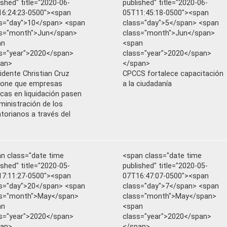
ished" title="2020-06-
published" title="2020-06-
6:24:23-0500"><span
05T11:45:18-0500"><span
s="day">10</span> <span
class="day">5</span> <span
ss="month">Jun</span>
class="month">Jun</span>
an
<span
s="year">2020</span>
class="year">2020</span>
pan>
</span>
idente Christian Cruz
CPCCS fortalece capacitación
pone que empresas
a la ciudadanía
icas en liquidación pasen
ministración de los
torianos a través del
n class="date time
<span class="date time
ished" title="2020-05-
published" title="2020-05-
7:11:27-0500"><span
07T16:47:07-0500"><span
s="day">20</span> <span
class="day">7</span> <span
ss="month">May</span>
class="month">May</span>
an
<span
s="year">2020</span>
class="year">2020</span>
pan>
</span>