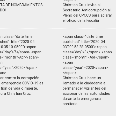
STA DE NOMBRAMIENTOS
Christian Cruz invita al
DO!
Secretario Anticorrupción al
Pleno del CPCCS para aclarar
el oficio de la Fiscalía
n class="date time
<span class="date time
ished" title="2020-04-
published" title="2020-04-
0:35:10-0500"><span
03T09:53:28-0500"><span
s="day">7</span> <span
class="day">3</span> <span
s="month">Abr</span>
class="month">Abr</span>
an
<span
s="year">2020</span>
class="year">2020</span>
pan>
</span>
ar contra la corrupción
Christian Cruz hace un
a emergencia COVID-19 es
llamado a la ciudadanía a
tión de vida o muerte,
permanecer vigilantes del
ura Christian Cruz
accionar de las autoridades
durante la emergencia
sanitaria