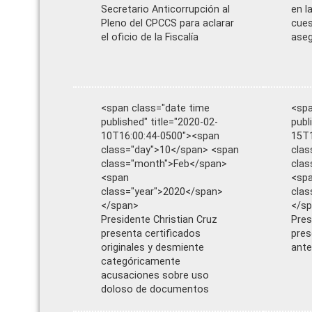
Secretario Anticorrupción al
en l
Pleno del CPCCS para aclarar
cues
el oficio de la Fiscalía
aseg
<span class="date time
<spa
published" title="2020-02-
publ
10T16:00:44-0500"><span
15T1
class="day">10</span> <span
clas
class="month">Feb</span>
cla
<span
<sp
class="year">2020</span>
clas
</span>
</s
Presidente Christian Cruz
Pres
presenta certificados
pres
originales y desmiente
ante
categóricamente
acusaciones sobre uso
doloso de documentos