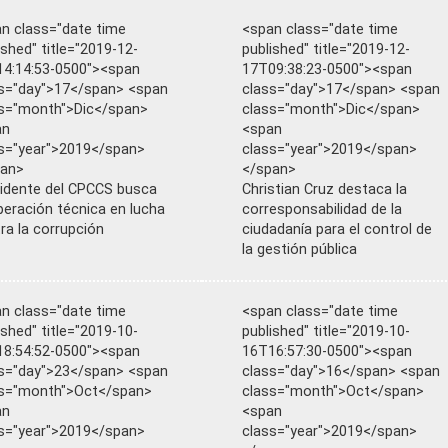
n class="date time
<span class="date time
ished" title="2019-12-
published" title="2019-12-
4:14:53-0500"><span
17T09:38:23-0500"><span
s="day">17</span> <span
class="day">17</span> <span
s="month">Dic</span>
class="month">Dic</span>
an
<span
s="year">2019</span>
class="year">2019</span>
pan>
</span>
idente del CPCCS busca
Christian Cruz destaca la
eración técnica en lucha
corresponsabilidad de la
ra la corrupción
ciudadanía para el control de
la gestión pública
n class="date time
<span class="date time
ished" title="2019-10-
published" title="2019-10-
8:54:52-0500"><span
16T16:57:30-0500"><span
s="day">23</span> <span
class="day">16</span> <span
ss="month">Oct</span>
class="month">Oct</span>
an
<span
s="year">2019</span>
class="year">2019</span>