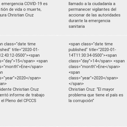
a emergencia COVID-19 es
llamado a la ciudadanía a
tión de vida o muerte,
permanecer vigilantes del
ura Christian Cruz
accionar de las autoridades
durante la emergencia
sanitaria
n class="date time
<span class="date time
ished" title="2020-01-
published" title="2020-01-
2:43:12-0500"><span
14T11:30:34-0500"><span
s="day">15</span> <span
class="day">14</span> <span
ss="month">Ene</span>
class="month">Ene</span>
an
<span
s="year">2020</span>
class="year">2020</span>
pan>
</span>
idente Christian Cruz
Christian Cruz: “El mayor
entó informe de trabajo
problema que tiene el país es
 el Pleno del CPCCS
la corrupción”