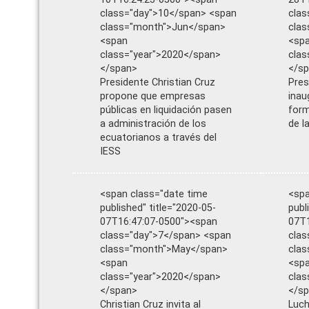
class="day">10</span> <span
clas
class="month">Jun</span>
cla
<span
<sp
class="year">2020</span>
clas
</span>
</s
Presidente Christian Cruz
Pres
propone que empresas
inau
públicas en liquidación pasen
form
a administración de los
de l
ecuatorianos a través del
IESS
<span class="date time
<spa
published" title="2020-05-
publ
07T16:47:07-0500"><span
07T1
class="day">7</span> <span
clas
class="month">May</span>
clas
<span
<sp
class="year">2020</span>
clas
</span>
</s
Christian Cruz invita al
Luch