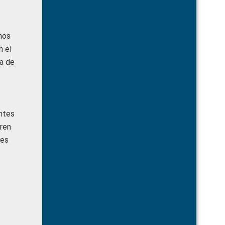
hos
n el
a de
entes
eren
nes