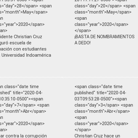
s="day">28</span> <span
class="day">20</span> <span
ss="month">May</span>
class="month">May</span>
an
<span
s="year">2020</span>
class="year">2020</span>
pan>
</span>
idente Christian Cruz
¡BASTA DE NOMBRAMIENTOS
guró escuela de
A DEDO!
ación con estudiantes
a Universidad Indoamérica
n class="date time
<span class="date time
ished" title="2020-04-
published" title="2020-04-
0:35:10-0500"><span
03T09:53:28-0500"><span
s="day">7</span> <span
class="day">3</span> <span
s="month">Abr</span>
class="month">Abr</span>
an
<span
s="year">2020</span>
class="year">2020</span>
pan>
</span>
ar contra la corrupción
Christian Cruz hace un