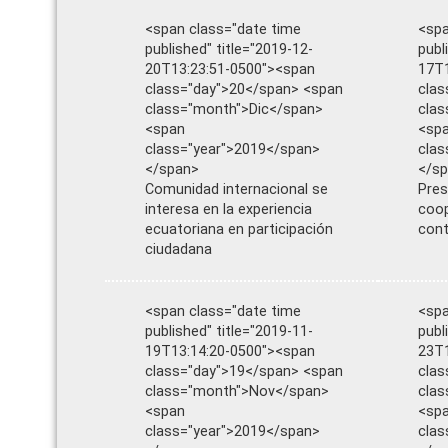
<span class="date time
<spa
published" title="2019-12-
publ
20T13:23:51-0500"><span
17T1
class="day">20</span> <span
clas
class="month">Dic</span>
clas
<span
<sp
class="year">2019</span>
clas
</span>
</s
Comunidad internacional se
Pres
interesa en la experiencia
coop
ecuatoriana en participación
cont
ciudadana
<span class="date time
<spa
published" title="2019-11-
publ
19T13:14:20-0500"><span
23T1
class="day">19</span> <span
clas
class="month">Nov</span>
cla
<span
<sp
class="year">2019</span>
clas