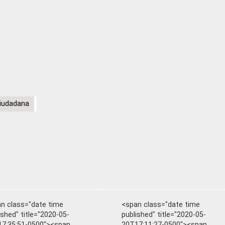
Ciudadana
n class="date time
<span class="date time
ished" title="2020-05-
published" title="2020-05-
7:35:51-0500"><span
20T17:11:27-0500"><span