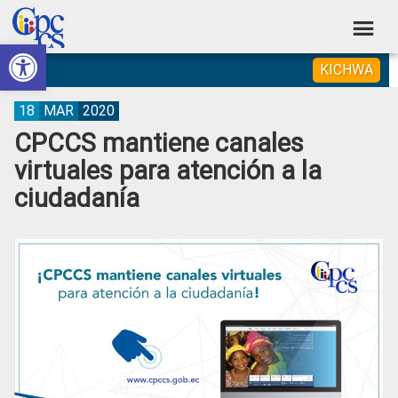
Skip
Skip
Skip
Skip
to
to
to
to
Abrir barra de herramientas
Consejo
primary
main
primary
footer
Construyendo
KICHWA
navigation
content
sidebar
de
Poder
Ciudadano
Participación
18
MAR
2020
CPCCS mantiene canales
Ciudadana
virtuales para atención a la
y
ciudadanía
Control
Social