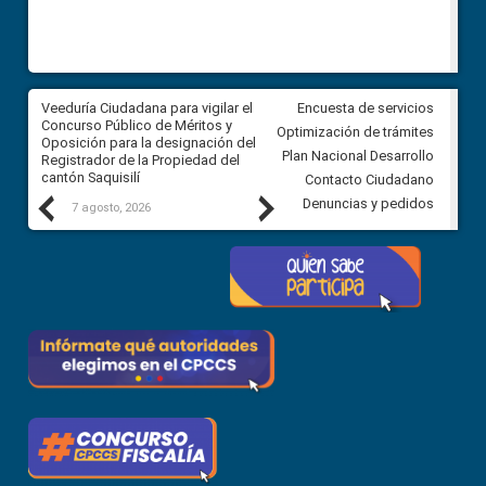
Veeduría Ciudadana para vigilar el
Veeduría Ciudadana para vigila
Encuesta de servicios
Concurso Público de Méritos y
construcción del asfaltado de
Optimización de trámites
Oposición para la designación del
diferentes barrios del sector 
Plan Nacional Desarrollo
Registrador de la Propiedad del
Ballenita del cantón Santa Ele
cantón Saquisilí
Contacto Ciudadano
Previous
Next
Denuncias y pedidos
7 agosto, 2026
7 agosto, 2026