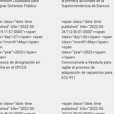
omisión Ciudadana para
la primera autoridad de la
gnar Defensor Público
Superintendencia de Bancos
n class="date time
<span class="date time
ished" title="2022-05-
published" title="2022-05-
9:11:57-0500"><span
26T12:36:01-0500"><span
s="day">27</span> <span
class="day">26</span> <span
ss="month">May</span>
class="month">May</span>
an
<span
s="year">2022</span>
class="year">2022</span>
pan>
</span>
esos de designación en
Convocatoria a Veeduría para
ha en el CPCCS
vigilar el proceso de
adquisición de repuestos para
ECU 911
n class="date time
<span class="date time
ished" title="2022-05-
published" title="2022-05-
6:46:53-0500"><span
25T16:38:30-0500"><span