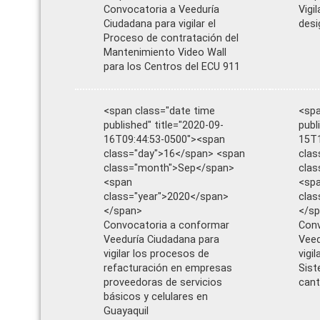
Convocatoria a Veeduría
Vigi
Ciudadana para vigilar el
desi
Proceso de contratación del
Mantenimiento Video Wall
para los Centros del ECU 911
<span class="date time
<spa
published" title="2020-09-
publ
16T09:44:53-0500"><span
15T1
class="day">16</span> <span
clas
class="month">Sep</span>
cla
<span
<sp
class="year">2020</span>
clas
</span>
</s
Convocatoria a conformar
Conv
Veeduría Ciudadana para
Veed
vigilar los procesos de
vigi
refacturación en empresas
Sist
proveedoras de servicios
cant
básicos y celulares en
Guayaquil