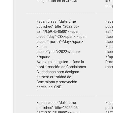
se ejecutan en el CPCCS
la C
desi
<span class="date time
<spa
published" title="2022-05-
publ
28T19:59:45-0500"><span
27T1
class="day">28</span> <span
clas
class="month">May</span>
cla
<span
<sp
class="year">2022</span>
clas
</span>
</s
Avanza a la siguiente fase la
Proc
conformación de Comisiones
marc
Ciudadanas para designar
primera autoridad de
Contraloría y renovación
parcial del CNE
<span class="date time
<spa
published" title="2022-05-
publ
25T17:01:25-0500"><span
25T1