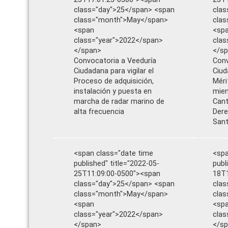
class="day">25</span> <span
clas
class="month">May</span>
cla
<span
<sp
class="year">2022</span>
clas
</span>
</s
Convocatoria a Veeduría
Conv
Ciudadana para vigilar el
Ciud
Proceso de adquisición,
Méri
instalación y puesta en
miem
marcha de radar marino de
Cant
alta frecuencia
Dere
Sant
<span class="date time
<spa
published" title="2022-05-
publ
25T11:09:00-0500"><span
18T1
class="day">25</span> <span
clas
class="month">May</span>
cla
<span
<sp
class="year">2022</span>
clas
</span>
</s