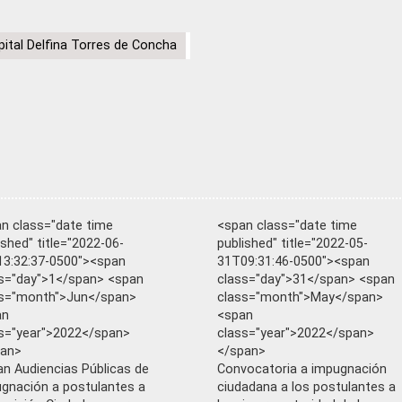
ital Delfina Torres de Concha
n class="date time
<span class="date time
ished" title="2022-06-
published" title="2022-05-
3:32:37-0500"><span
31T09:31:46-0500"><span
s="day">1</span> <span
class="day">31</span> <span
ss="month">Jun</span>
class="month">May</span>
an
<span
s="year">2022</span>
class="year">2022</span>
pan>
</span>
ian Audiencias Públicas de
Convocatoria a impugnación
gnación a postulantes a
ciudadana a los postulantes a