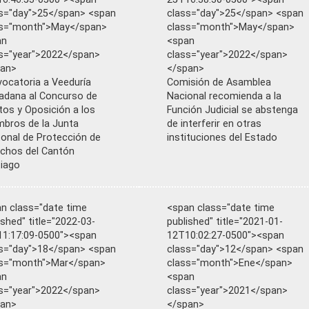
s="day">25</span> <span
class="day">25</span> <span
ss="month">May</span>
class="month">May</span>
an
<span
s="year">2022</span>
class="year">2022</span>
pan>
</span>
ocatoria a Veeduría
Comisión de Asamblea
adana al Concurso de
Nacional recomienda a la
tos y Oposición a los
Función Judicial se abstenga
bros de la Junta
de interferir en otras
onal de Protección de
instituciones del Estado
chos del Cantón
iago
n class="date time
<span class="date time
ished" title="2022-03-
published" title="2021-01-
1:17:09-0500"><span
12T10:02:27-0500"><span
s="day">18</span> <span
class="day">12</span> <span
ss="month">Mar</span>
class="month">Ene</span>
an
<span
s="year">2022</span>
class="year">2021</span>
pan>
</span>