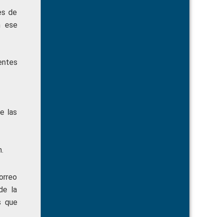
es de
n ese
entes
e las
.
orreo
de la
s que