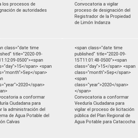
la los procesos de
Convocatoria a vigilar
gnación de autoridades
proceso de designación del
Registrador de la Propiedad
de Limón Indanza
n class="date time
<span class="date time
ished" title="2020-09-
published" title="2020-09-
1:12:09-0500"><span
15T11:01:48-0500"><span
s="day">15</span> <span
class="day">15</span> <span
ss="month">Sep</span>
class="month">Sep</span>
an
<span
s="year">2020</span>
class="year">2020</span>
pan>
</span>
ocatoria a conformar
Convocatoria a conformar
uría Ciudadana para
Veeduría Ciudadana para
lar la administración del
vigilar el proceso de licitación
ema de Agua Potable del
pública del Plan Regional de
ón Calvas
Agua Potable para Catacocha