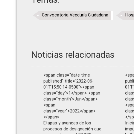
Convocatoria Veeduría Ciudadana
Hosp
Noticias relacionadas
<span class="date time
<spa
published" title="2022-06-
publ
01T15:50:14-0500"><span
01T1
class="day">1</span> <span
clas
class="month">Jun</span>
cla
<span
<sp
class="year">2022</span>
clas
</span>
</s
Etapas y avances de los
Inic
procesos de designación que
impu