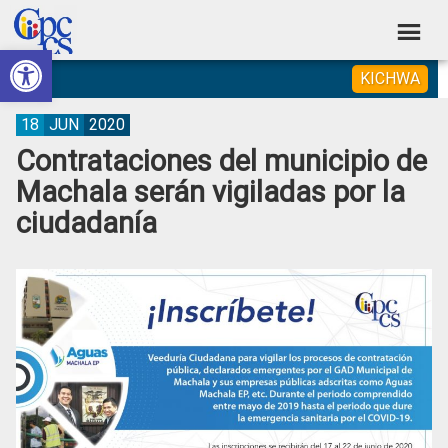
Skip
Skip
Skip
Skip
to
to
to
to
Abrir barra de herramientas
Consejo
primary
main
primary
footer
Construyendo
KICHWA
navigation
content
sidebar
de
Poder
Ciudadano
Participación
18
JUN
2020
Contrataciones del municipio de
Ciudadana
Machala serán vigiladas por la
y
ciudadanía
Control
Social