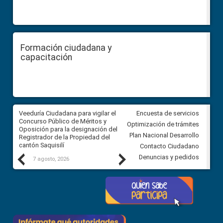
Formación ciudadana y
capacitación
Veeduría Ciudadana para vigilar el
Veeduría Ciudadana para vigila
Encuesta de servicios
Concurso Público de Méritos y
construcción del asfaltado de
Optimización de trámites
Oposición para la designación del
diferentes barrios del sector 
Plan Nacional Desarrollo
Registrador de la Propiedad del
Ballenita del cantón Santa Ele
cantón Saquisilí
Contacto Ciudadano
Previous
Next
Denuncias y pedidos
7 agosto, 2026
7 agosto, 2026