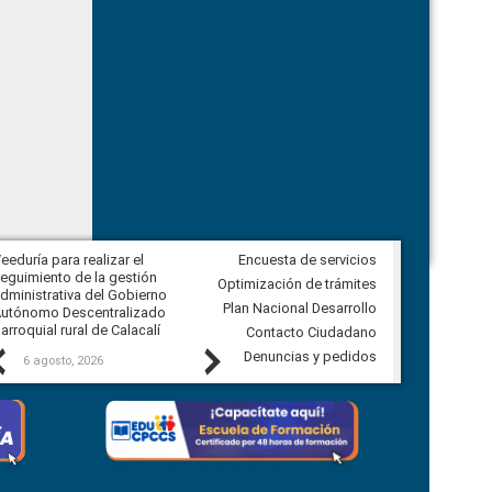
eeduría para realizar el
Encuesta de servicios
Veeduría para vigilar los acuerdos,
eguimiento de la gestión
derivados de la Audiencia Pública
Optimización de trámites
dministrativa del Gobierno
entre el GAD de Ibarra y la
Plan Nacional Desarrollo
utónomo Descentralizado
comunidad Urbina, parroquia la
arroquial rural de Calacalí
Carolina
Contacto Ciudadano
Previous
Next
Denuncias y pedidos
6 agosto, 2026
5 agosto, 2026