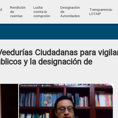
Rendición
Lucha
Designación
ol
Transparencia-
de
contra la
de
l
LOTAIP
cuentas
corrupción
Autoridades
edurías Ciudadanas para vigila
blicos y la designación de