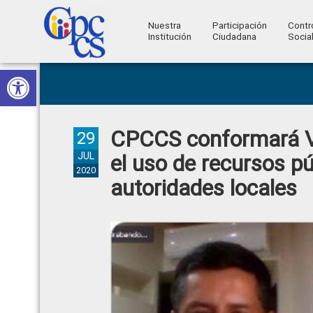
Nuestra
Participación
Contr
Institución
Ciudadana
Socia
Consejo
Abrir barra de herramientas
Skip
Skip
Skip
Skip
Construyendo
to
to
to
to
de
Poder
primary
main
primary
footer
Ciudadano
Participación
navigation
content
sidebar
CPCCS conformará Ve
Ciudadana
29
y
JUL
el uso de recursos pú
2020
Control
autoridades locales
Social