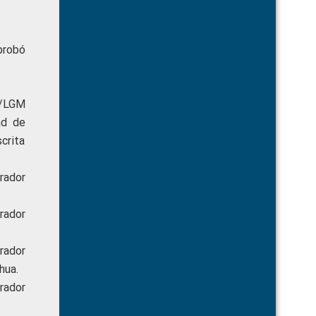
probó
G/LGM
ad de
crita
rador
rador
rador
hua.
rador