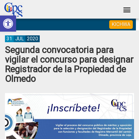
Skip
Skip
Skip
Skip
to
to
to
to
Abrir barra de herramientas
Consejo
primary
main
primary
footer
Construyendo
KICHWA
navigation
content
sidebar
de
Poder
Ciudadano
Participación
31
JUL
2020
Segunda convocatoria para
Ciudadana
vigilar el concurso para designar
y
Registrador de la Propiedad de
Control
Olmedo
Social