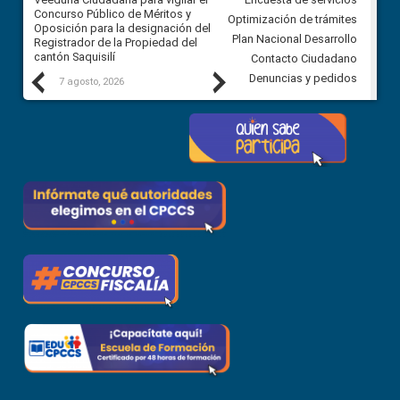
Concurso Público de Méritos y
construcción del asfaltado de
Optimización de trámites
Oposición para la designación del
diferentes barrios del sector 
Plan Nacional Desarrollo
Registrador de la Propiedad del
Ballenita del cantón Santa Ele
cantón Saquisilí
Contacto Ciudadano
Previous
Next
Denuncias y pedidos
7 agosto, 2026
7 agosto, 2026