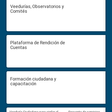
Veedurías, Observatorios y
Comités
Plataforma de Rendición de
Cuentas
Formación ciudadana y
capacitación
Veeduría Ciudadana para vigilar el
Veeduría Ciudadana para vigila
Encuesta de servicios