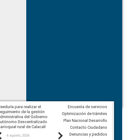
eeduría para realizar el
Encuesta de servicios
Veeduría para vigilar los acuerdos,
eguimiento de la gestión
derivados de la Audiencia Pública
Optimización de trámites
dministrativa del Gobierno
entre el GAD de Ibarra y la
Plan Nacional Desarrollo
utónomo Descentralizado
comunidad Urbina, parroquia la
arroquial rural de Calacalí
Carolina
Contacto Ciudadano
Previous
Next
Denuncias y pedidos
6 agosto, 2026
5 agosto, 2026