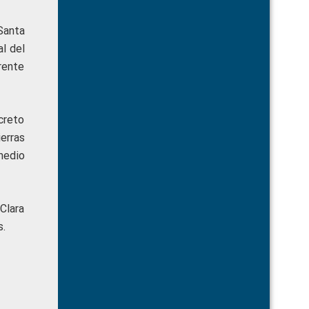
Santa
l del
erente
creto
ierras
medio
Clara
s.