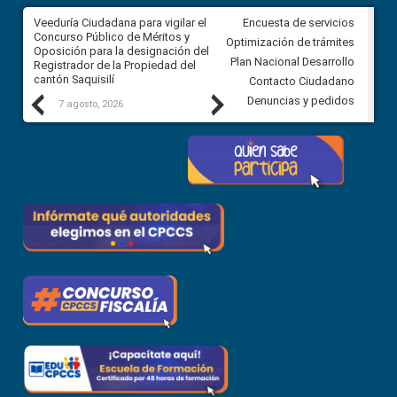
Veeduría Ciudadana para vigilar el
Veeduría Ciudadana para vigila
Encuesta de servicios
Concurso Público de Méritos y
construcción del asfaltado de
Optimización de trámites
Oposición para la designación del
diferentes barrios del sector 
Plan Nacional Desarrollo
Registrador de la Propiedad del
Ballenita del cantón Santa Ele
cantón Saquisilí
Contacto Ciudadano
Previous
Next
Denuncias y pedidos
7 agosto, 2026
7 agosto, 2026