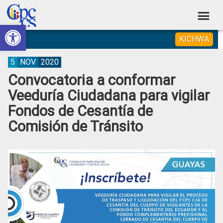
Skip
Skip
Skip
Skip
to
to
to
to
Abrir barra de herramientas
Consejo
primary
main
primary
footer
Construyendo
KICHWA
navigation
content
sidebar
de
Poder
Ciudadano
Participación
5
NOV
2020
Convocatoria a conformar
Ciudadana
Veeduría Ciudadana para vigilar
y
Fondos de Cesantía de
Control
Comisión de Tránsito
Social