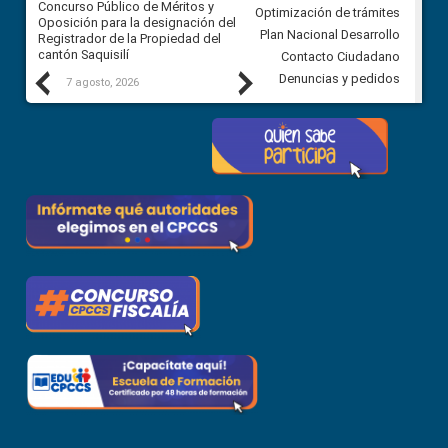
Concurso Público de Méritos y
construcción del asfaltado de
Optimización de trámites
Oposición para la designación del
diferentes barrios del sector 
Plan Nacional Desarrollo
Registrador de la Propiedad del
Ballenita del cantón Santa Ele
cantón Saquisilí
Contacto Ciudadano
Previous
Next
Denuncias y pedidos
7 agosto, 2026
7 agosto, 2026