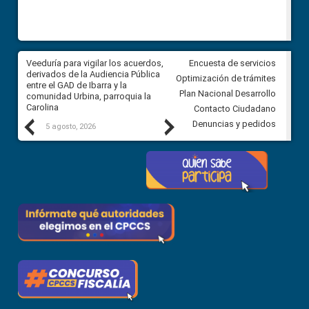
Veeduría para vigilar los acuerdos,
CPCCS convoca a Veeduría
Encuesta de servicios
 a
derivados de la Audiencia Pública
Ciudadana para vigilar el conc
Optimización de trámites
ión
entre el GAD de Ibarra y la
en la Universidad de Cuenca
Plan Nacional Desarrollo
comunidad Urbina, parroquia la
Carolina
Contacto Ciudadano
Previous
Next
Denuncias y pedidos
5 agosto, 2026
5 agosto, 2026