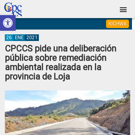
Skip
Skip
Skip
Skip
to
to
to
to
Abrir barra de herramientas
Consejo
primary
main
primary
footer
Construyendo
KICHWA
navigation
content
sidebar
de
Poder
Ciudadano
Participación
26
ENE
2021
CPCCS pide una deliberación
Ciudadana
pública sobre remediación
y
ambiental realizada en la
Control
provincia de Loja
Social