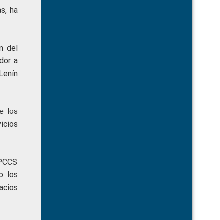
s, ha
n del
dor a
 Lenín
e los
icios
CPCCS
o los
acios