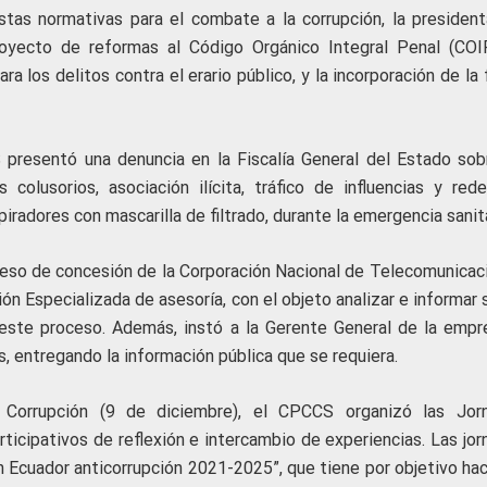
tas normativas para el combate a la corrupción, la president
yecto de reformas al Código Orgánico Integral Penal (COIP
 los delitos contra el erario público, y la incorporación de la 
 presentó una denuncia en la Fiscalía General del Estado sob
colusorios, asociación ilícita, tráfico de influencias y red
piradores con mascarilla de filtrado, durante la emergencia sanita
oceso de concesión de la Corporación Nacional de Telecomunicac
n Especializada de asesoría, con el objeto analizar e informar 
este proceso. Además, instó a la Gerente General de la empr
s, entregando la información pública que se requiera.
a Corrupción (9 de diciembre), el CPCCS organizó las Jor
articipativos de reflexión e intercambio de experiencias. Las jo
n Ecuador anticorrupción 2021-2025”, que tiene por objetivo hac