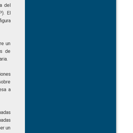
a del
). El
figura
re un
es de
ria.
iones
sobre
esa a
nadas
rnadas
er un