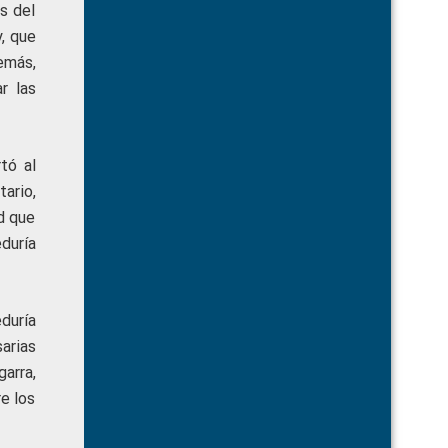
s del
, que
emás,
r las
tó al
ario,
d que
duría
duría
arias
arra,
re los