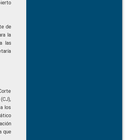
ierto
nte de
ra la
a las
taría
Corte
 (CJ),
a los
ático
ación
a que