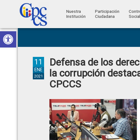
Nuestra
Participación
Contr
Institución
Ciudadana
Socia
Consejo
Abrir barra de herramientas
Skip
Skip
Skip
Skip
Construyendo
to
to
to
to
de
Poder
primary
main
primary
footer
Ciudadano
Participación
navigation
content
sidebar
Defensa de los derec
Ciudadana
11
y
ENE
la corrupción destac
2021
Control
CPCCS
Social