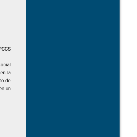
CPCCS
ocial
en la
nto de
en un