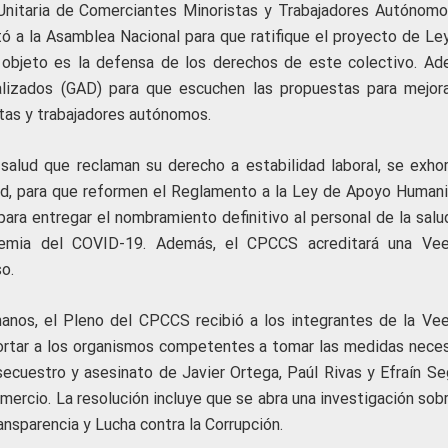
 Unitaria de Comerciantes Minoristas y Trabajadores Autónomo
 a la Asamblea Nacional para que ratifique el proyecto de Ley
 objeto es la defensa de los derechos de este colectivo. Ad
lizados (GAD) para que escuchen las propuestas para mejora
tas y trabajadores autónomos.
salud que reclaman su derecho a estabilidad laboral, se exhor
lud, para que reformen el Reglamento a la Ley de Apoyo Humanit
ara entregar el nombramiento definitivo al personal de la salu
ndemia del COVID-19. Además, el CPCCS acreditará una Vee
so.
nos, el Pleno del CPCCS recibió a los integrantes de la Vee
hortar a los organismos competentes a tomar las medidas neces
secuestro y asesinato de Javier Ortega, Paúl Rivas y Efraín Seg
mercio. La resolución incluye que se abra una investigación sob
ansparencia y Lucha contra la Corrupción.