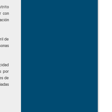
trito
r con
pación
il de
sonas
cidad
s por
es de
iadas