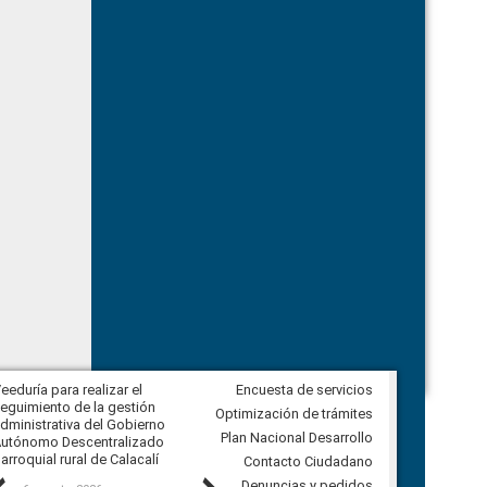
eeduría para realizar el
Encuesta de servicios
Veeduría para vigilar los acuerdos,
eguimiento de la gestión
derivados de la Audiencia Pública
Optimización de trámites
dministrativa del Gobierno
entre el GAD de Ibarra y la
Plan Nacional Desarrollo
utónomo Descentralizado
comunidad Urbina, parroquia la
arroquial rural de Calacalí
Carolina
Contacto Ciudadano
Denuncias y pedidos