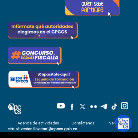
Agenda de actividades
Contáctanos
Ventanilla
virtual
:
ventanillavirtual@cpccs.gob.ec