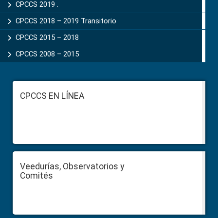
CPCCS 2019 .
CPCCS 2018 – 2019 Transitorio
CPCCS 2015 – 2018
CPCCS 2008 – 2015
Footer
CPCCS EN LÍNEA
Veedurías, Observatorios y
Comités