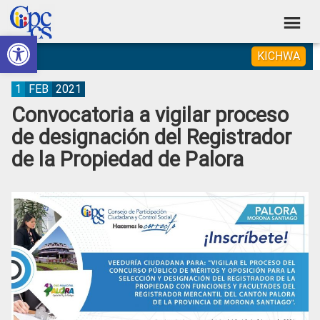
Skip
Skip
Skip
Skip
to
to
to
to
Abrir barra de herramientas
Consejo
primary
main
primary
footer
Construyendo
KICHWA
navigation
content
sidebar
de
Poder
Ciudadano
Participación
1
FEB
2021
Convocatoria a vigilar proceso
Ciudadana
de designación del Registrador
y
de la Propiedad de Palora
Control
Social