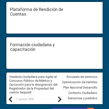
Plataforma de Rendición de
Cuentas
Formación ciudadana y
capacitación
Veeduría Ciudadana para vigilar el
Veeduría Ciudadana para vigila
Encuesta de servicios
Concurso Público de Méritos y
construcción del asfaltado de
Optimización de trámites
Oposición para la designación del
diferentes barrios del sector 
Plan Nacional Desarrollo
Registrador de la Propiedad del
Ballenita del cantón Santa Ele
cantón Saquisilí
Contacto Ciudadano
Previous
Next
Denuncias y pedidos
7 agosto, 2026
7 agosto, 2026