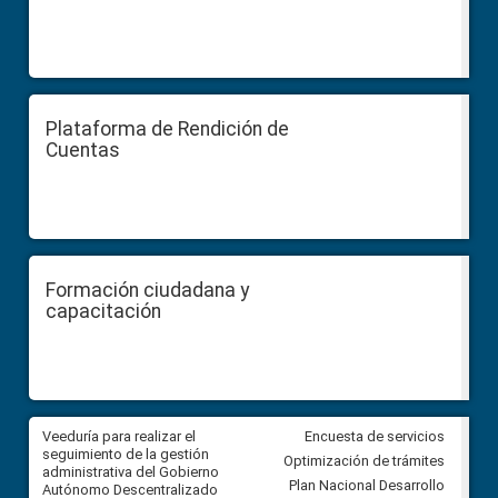
Plataforma de Rendición de
Cuentas
Formación ciudadana y
capacitación
Veeduría para realizar el
Veeduría para vigilar los acue
Encuesta de servicios
ra
seguimiento de la gestión
derivados de la Audiencia Púb
Optimización de trámites
ara
administrativa del Gobierno
entre el GAD de Ibarra y la
Plan Nacional Desarrollo
Autónomo Descentralizado
comunidad Urbina, parroquia l