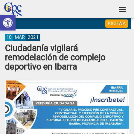
Skip
Skip
Skip
Skip
to
to
to
to
Abrir barra de herramientas
Consejo
primary
main
primary
footer
Construyendo
KICHWA
navigation
content
sidebar
de
Poder
Ciudadano
Participación
10
MAR
2021
Ciudadanía vigilará
Ciudadana
remodelación de complejo
y
deportivo en Ibarra
Control
Social