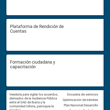
Plataforma de Rendición de
Cuentas
Formación ciudadana y
capacitación
Veeduría para vigilar los acuerdos,
CPCCS convoca a Veeduría
Encuesta de servicios
 a
derivados de la Audiencia Pública
Ciudadana para vigilar el conc
Optimización de trámites
ión
entre el GAD de Ibarra y la
en la Universidad de Cuenca
Plan Nacional Desarrollo
comunidad Urbina, parroquia la