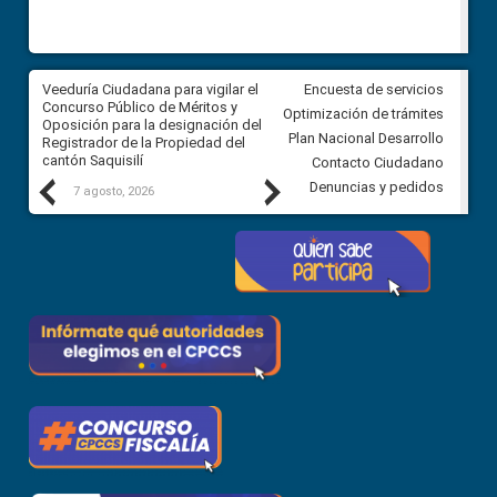
Veeduría Ciudadana para vigilar el
Veeduría Ciudadana para vigila
Encuesta de servicios
Concurso Público de Méritos y
construcción del asfaltado de
Optimización de trámites
Oposición para la designación del
diferentes barrios del sector 
Plan Nacional Desarrollo
Registrador de la Propiedad del
Ballenita del cantón Santa Ele
cantón Saquisilí
Contacto Ciudadano
Previous
Next
Denuncias y pedidos
7 agosto, 2026
7 agosto, 2026