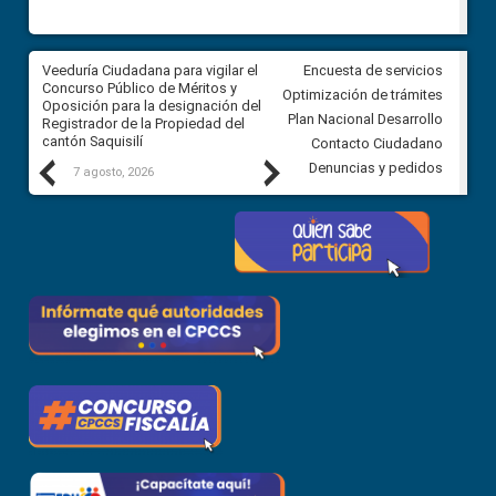
Veeduría Ciudadana para vigilar el
Veeduría Ciudadana para vigila
Encuesta de servicios
Concurso Público de Méritos y
construcción del asfaltado de
Optimización de trámites
Oposición para la designación del
diferentes barrios del sector 
Plan Nacional Desarrollo
Registrador de la Propiedad del
Ballenita del cantón Santa Ele
cantón Saquisilí
Contacto Ciudadano
Previous
Next
Denuncias y pedidos
7 agosto, 2026
7 agosto, 2026