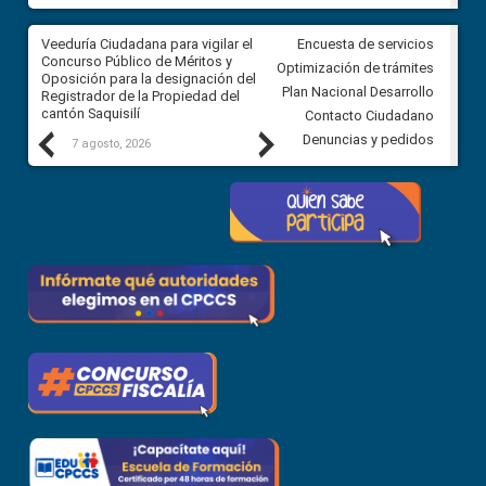
Veeduría Ciudadana para vigilar el
Veeduría Ciudadana para vigila
Encuesta de servicios
Concurso Público de Méritos y
construcción del asfaltado de
Optimización de trámites
Oposición para la designación del
diferentes barrios del sector 
Plan Nacional Desarrollo
Registrador de la Propiedad del
Ballenita del cantón Santa Ele
cantón Saquisilí
Contacto Ciudadano
Previous
Next
Denuncias y pedidos
7 agosto, 2026
7 agosto, 2026