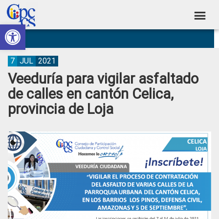
Skip
Skip
Skip
Skip
to
to
to
to
Abrir barra de herramientas
Consejo
primary
main
primary
footer
Construyendo
navigation
content
sidebar
de
Poder
Ciudadano
Participación
7
JUL
2021
Veeduría para vigilar asfaltado
Ciudadana
de calles en cantón Celica,
y
provincia de Loja
Control
Social