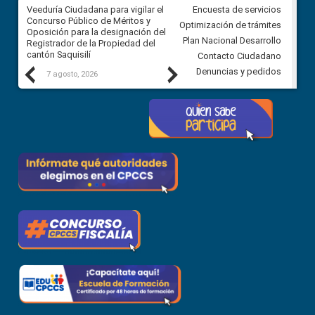
Veeduría Ciudadana para vigilar el
Veeduría Ciudadana para vigila
Encuesta de servicios
Concurso Público de Méritos y
construcción del asfaltado de
Optimización de trámites
Oposición para la designación del
diferentes barrios del sector 
Plan Nacional Desarrollo
Registrador de la Propiedad del
Ballenita del cantón Santa Ele
cantón Saquisilí
Contacto Ciudadano
Previous
Next
Denuncias y pedidos
7 agosto, 2026
7 agosto, 2026