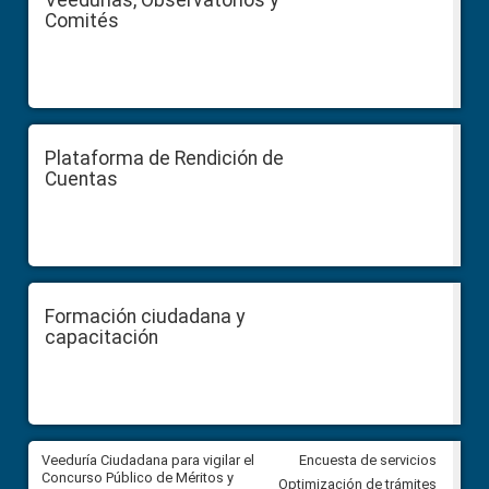
Veedurías, Observatorios y
Comités
Plataforma de Rendición de
Cuentas
Formación ciudadana y
capacitación
Veeduría Ciudadana para vigilar el
Veeduría Ciudadana para vigila
Encuesta de servicios
Concurso Público de Méritos y
construcción del asfaltado de
Optimización de trámites