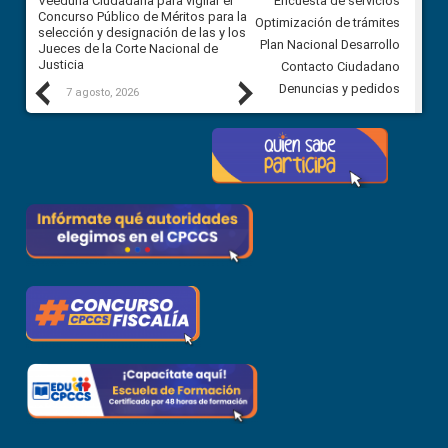
a
Veeduría Ciudadana para vigilar el
Veeduría para realizar el
Encuesta de servicios
ón
Concurso Público de Méritos para la
seguimiento de la gestión
Optimización de trámites
selección y designación de las y los
administrativa del Gobierno
Plan Nacional Desarrollo
Jueces de la Corte Nacional de
Autónomo Descentralizado
Justicia
parroquial rural de Calacalí
Contacto Ciudadano
Previous
Next
Denuncias y pedidos
7 agosto, 2026
6 agosto, 2026