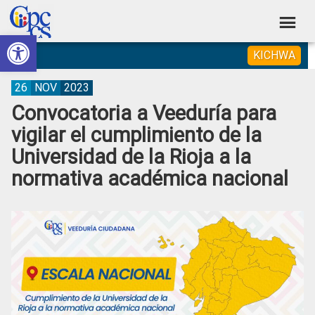
Skip
Skip
Skip
Skip
to
to
to
to
Abrir barra de herramientas
Consejo
primary
main
primary
footer
Construyendo
KICHWA
navigation
content
sidebar
de
Poder
Ciudadano
Participación
26
NOV
2023
Convocatoria a Veeduría para
Ciudadana
vigilar el cumplimiento de la
y
Universidad de la Rioja a la
Control
normativa académica nacional
Social