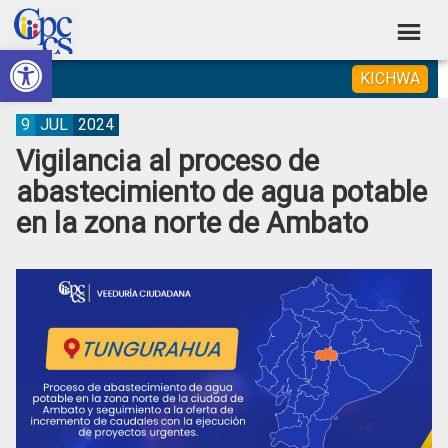
Skip
Skip
Skip
Skip
to
to
to
to
Abrir barra de herramientas
Consejo
primary
main
primary
footer
Construyendo
KICHWA
navigation
content
sidebar
de
Poder
Ciudadano
Participación
9
JUL
2024
Vigilancia al proceso de
Ciudadana
abastecimiento de agua potable
y
en la zona norte de Ambato
Control
Social