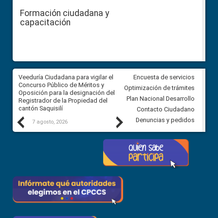
Formación ciudadana y
capacitación
Veeduría Ciudadana para vigilar el
Veeduría Ciudadana para vigila
Encuesta de servicios
Concurso Público de Méritos y
construcción del asfaltado de
Optimización de trámites
Oposición para la designación del
diferentes barrios del sector 
Plan Nacional Desarrollo
Registrador de la Propiedad del
Ballenita del cantón Santa Ele
cantón Saquisilí
Contacto Ciudadano
Previous
Next
Denuncias y pedidos
7 agosto, 2026
7 agosto, 2026