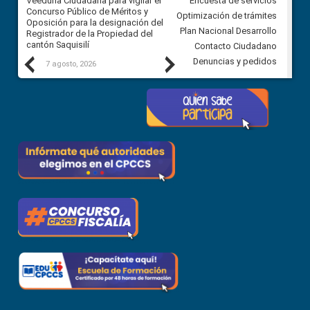
Veeduría Ciudadana para vigilar el
Veeduría Ciudadana para vigila
Encuesta de servicios
Concurso Público de Méritos y
construcción del asfaltado de
Optimización de trámites
Oposición para la designación del
diferentes barrios del sector 
Plan Nacional Desarrollo
Registrador de la Propiedad del
Ballenita del cantón Santa Ele
cantón Saquisilí
Contacto Ciudadano
Previous
Next
Denuncias y pedidos
7 agosto, 2026
7 agosto, 2026