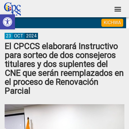
Skip
Skip
Skip
Skip
to
to
to
to
Abrir barra de herramientas
Consejo
primary
main
primary
footer
Construyendo
KICHWA
navigation
content
sidebar
de
Poder
Ciudadano
Participación
23
OCT
2024
El CPCCS elaborará Instructivo
Ciudadana
para sorteo de dos consejeros
y
titulares y dos suplentes del
Control
CNE que serán reemplazados en
Social
el proceso de Renovación
Parcial