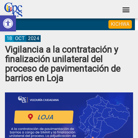
Skip
Skip
Skip
Skip
to
to
to
to
Abrir barra de herramientas
Consejo
primary
main
primary
footer
Construyendo
KICHWA
navigation
content
sidebar
de
Poder
Ciudadano
Participación
18
OCT
2024
Vigilancia a la contratación y
Ciudadana
finalización unilateral del
y
proceso de pavimentación de
Control
barrios en Loja
Social