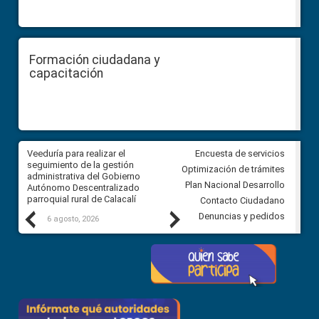
Formación ciudadana y
capacitación
Veeduría para realizar el
Veeduría para vigilar los acue
Encuesta de servicios
ra
seguimiento de la gestión
derivados de la Audiencia Púb
Optimización de trámites
ara
administrativa del Gobierno
entre el GAD de Ibarra y la
Plan Nacional Desarrollo
Autónomo Descentralizado
comunidad Urbina, parroquia l
parroquial rural de Calacalí
Carolina
Contacto Ciudadano
Previous
Next
Denuncias y pedidos
6 agosto, 2026
5 agosto, 2026