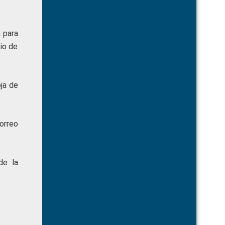
a para
gio de
oja de
orreo
de la