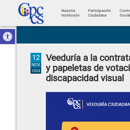
Nuestra
Participación
Contr
Institución
Ciudadana
Socia
Consejo
Abrir barra de herramientas
Skip
Skip
Skip
Skip
Construyendo
to
to
to
to
de
Poder
primary
main
primary
footer
Ciudadano
Participación
navigation
content
sidebar
Veeduría a la contrat
Ciudadana
12
y
NOV
y papeletas de votaci
2024
Control
discapacidad visual
Social