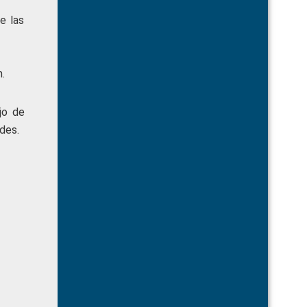
e las
.
jo de
des.