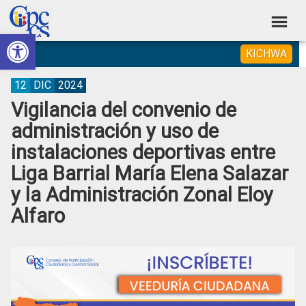
Skip
Skip
Skip
Skip
to
to
to
to
Abrir barra de herramientas
Consejo
primary
main
primary
footer
Construyendo
KICHWA
navigation
content
sidebar
de
Poder
Ciudadano
Participación
12
DIC
2024
Vigilancia del convenio de
Ciudadana
administración y uso de
y
instalaciones deportivas entre
Control
Liga Barrial María Elena Salazar
Social
y la Administración Zonal Eloy
Alfaro