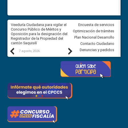
Veeduría Ciudadana para vigilar el
Veeduría Ciudadana para vigila
Encuesta de servicios
Concurso Público de Méritos y
construcción del asfaltado de
Optimización de trámites
Oposición para la designación del
diferentes barrios del sector 
Plan Nacional Desarrollo
Registrador de la Propiedad del
Ballenita del cantón Santa Ele
cantón Saquisilí
Contacto Ciudadano
Previous
Next
Denuncias y pedidos
7 agosto, 2026
7 agosto, 2026