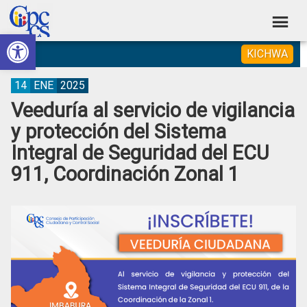
Skip
Skip
Skip
Skip
to
to
to
to
Abrir barra de herramientas
Consejo
primary
main
primary
footer
Construyendo
KICHWA
navigation
content
sidebar
de
Poder
Ciudadano
Participación
14
ENE
2025
Veeduría al servicio de vigilancia
Ciudadana
y protección del Sistema
y
Integral de Seguridad del ECU
Control
911, Coordinación Zonal 1
Social