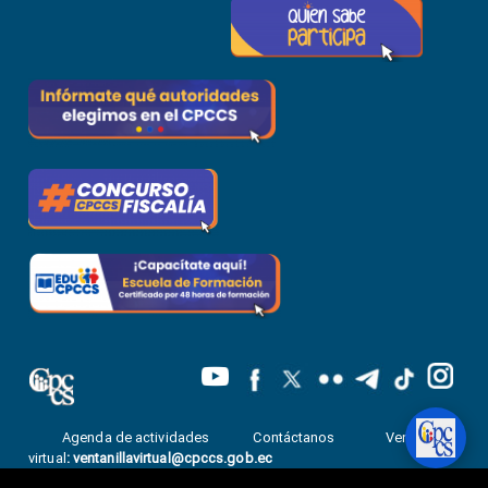
Agenda de actividades
Contáctanos
Ventanilla
virtual
:
ventanillavirtual@cpccs.gob.ec