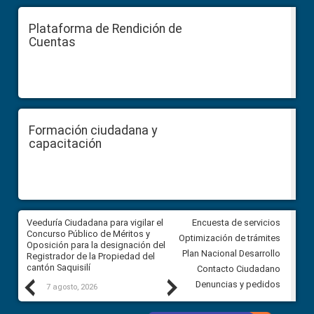
Plataforma de Rendición de
Cuentas
Formación ciudadana y
capacitación
Veeduría Ciudadana para vigilar el
Veeduría Ciudadana para vigila
Encuesta de servicios
Concurso Público de Méritos y
construcción del asfaltado de
Optimización de trámites
Oposición para la designación del
diferentes barrios del sector 
Plan Nacional Desarrollo
Registrador de la Propiedad del
Ballenita del cantón Santa Ele
cantón Saquisilí
Contacto Ciudadano
Previous
Next
Denuncias y pedidos
7 agosto, 2026
7 agosto, 2026