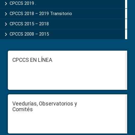
CPCCS 2019 .
CPCCS 2018 – 2019 Transitorio
CPCCS 2015 – 2018
CPCCS 2008 – 2015
Footer
CPCCS EN LÍNEA
Veedurías, Observatorios y
Comités