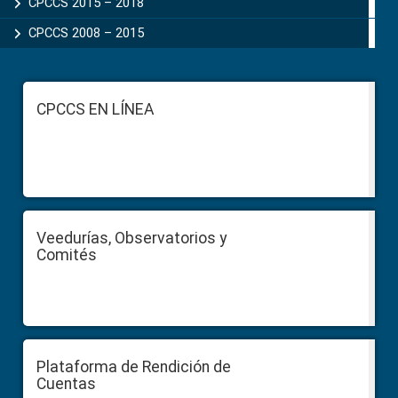
CPCCS 2015 – 2018
CPCCS 2008 – 2015
Footer
CPCCS EN LÍNEA
Veedurías, Observatorios y
Comités
Plataforma de Rendición de
Cuentas