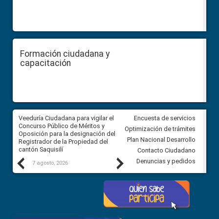
Formación ciudadana y
capacitación
Veeduría Ciudadana para vigilar el
Veeduría Ciudadana para vigila
Encuesta de servicios
Concurso Público de Méritos y
construcción del asfaltado de
Optimización de trámites
Oposición para la designación del
diferentes barrios del sector 
Plan Nacional Desarrollo
Registrador de la Propiedad del
Ballenita del cantón Santa Ele
cantón Saquisilí
Contacto Ciudadano
Previous
Next
Denuncias y pedidos
7 agosto, 2026
7 agosto, 2026