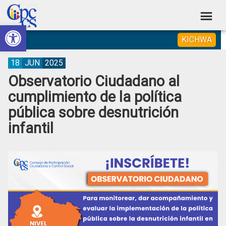
Skip
Skip
Skip
Skip
to
to
to
to
Abrir barra de herramientas
Consejo
primary
main
primary
footer
Construyendo
KICHWA
navigation
content
sidebar
de
Poder
Ciudadano
Participación
18
JUN
2025
Observatorio Ciudadano al
Ciudadana
cumplimiento de la política
y
pública sobre desnutrición
Control
infantil
Social