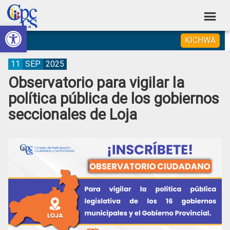
Skip
Skip
Skip
Skip
to
to
to
to
Abrir barra de herramientas
Consejo
primary
main
primary
footer
Construyendo
KICHWA
navigation
content
sidebar
de
Poder
Ciudadano
Participación
11
SEP
2025
Observatorio para vigilar la
Ciudadana
política pública de los gobiernos
y
seccionales de Loja
Control
Social