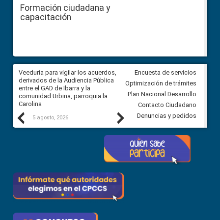
Formación ciudadana y
capacitación
Veeduría para vigilar los acuerdos,
CPCCS convoca a Veeduría
Encuesta de servicios
derivados de la Audiencia Pública
Ciudadana para vigilar el conc
Optimización de trámites
entre el GAD de Ibarra y la
en la Universidad de Cuenca
Plan Nacional Desarrollo
comunidad Urbina, parroquia la
Carolina
Contacto Ciudadano
Previous
Next
Denuncias y pedidos
5 agosto, 2026
5 agosto, 2026