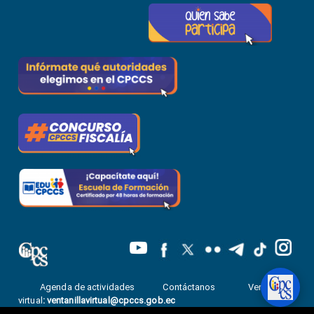
Agenda de actividades
Contáctanos
Ventanilla
virtual
:
ventanillavirtual@cpccs.gob.ec