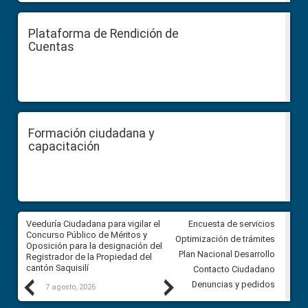
Plataforma de Rendición de
Cuentas
Formación ciudadana y
capacitación
Veeduría Ciudadana para vigilar el
Veeduría Ciudadana para vigila
Encuesta de servicios
Concurso Público de Méritos y
construcción del asfaltado de
Optimización de trámites
Oposición para la designación del
diferentes barrios del sector 
Plan Nacional Desarrollo
Registrador de la Propiedad del
Ballenita del cantón Santa Ele
cantón Saquisilí
Contacto Ciudadano
Previous
Next
Denuncias y pedidos
7 agosto, 2026
7 agosto, 2026