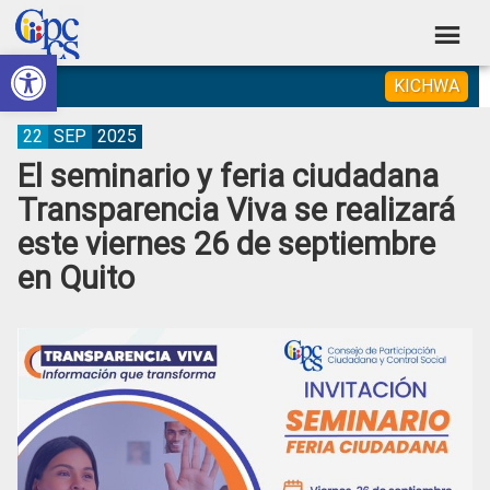
Skip
Skip
Skip
Skip
to
to
to
to
Abrir barra de herramientas
Consejo
primary
main
primary
footer
Construyendo
KICHWA
navigation
content
sidebar
de
Poder
Ciudadano
Participación
22
SEP
2025
El seminario y feria ciudadana
Ciudadana
Transparencia Viva se realizará
y
este viernes 26 de septiembre
Control
en Quito
Social