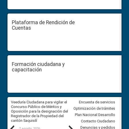
Plataforma de Rendición de
Cuentas
Formación ciudadana y
capacitación
Veeduría Ciudadana para vigilar el
Veeduría Ciudadana para vigila
Encuesta de servicios
Concurso Público de Méritos y
construcción del asfaltado de
Optimización de trámites
Oposición para la designación del
diferentes barrios del sector 
Plan Nacional Desarrollo
Registrador de la Propiedad del
Ballenita del cantón Santa Ele
cantón Saquisilí
Contacto Ciudadano
Denuncias y pedidos
7 agosto, 2026
7 agosto, 2026