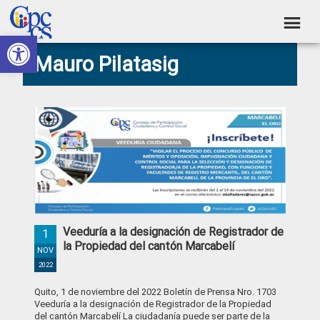
Skip
Skip
Skip
Skip
to
to
to
to
Abrir barra de herramientas
Consejo
primary
main
primary
footer
Construyendo
Mauro Pilatasig
navigation
content
sidebar
de
Poder
Ciudadano
Participación
Ciudadana
y
Control
Social
Veeduría a la designación de Registrador de
1
la Propiedad del cantón Marcabelí
NOV
2022
Quito, 1 de noviembre del 2022 Boletín de Prensa Nro. 1703
Veeduría a la designación de Registrador de la Propiedad
del cantón Marcabelí La ciudadanía puede ser parte de la