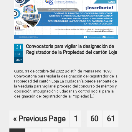
Convocatoria para vigilar la designación de
31
Registrador de la Propiedad del cantón Loja
OCT
2022
Quito, 31 de octubre del 2022 Boletín de Prensa Nro. 1698
Convocatoria para vigilar la designación de Registrador de la
Propiedad del cantón Loja La ciudadanía puede ser parte de
la Veeduría para vigilar el proceso del concurso de méritos y
oposición, impugnación ciudadana y control social para la
designación de Registrador de la Propiedad [...]
Interim
Go
Page
Page
Page
«
Previous Page
1
60
61
…
pages
to
omitted
Interim