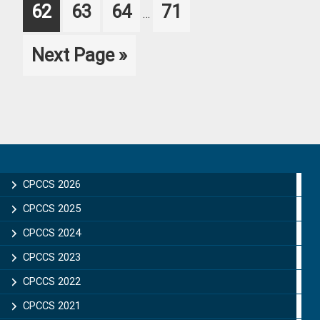
Page
Page
Page
Page
62
63
64
71
…
pages
omitted
Go
Next Page »
to
Primary
Sidebar
CPCCS 2026
CPCCS 2025
CPCCS 2024
CPCCS 2023
CPCCS 2022
CPCCS 2021