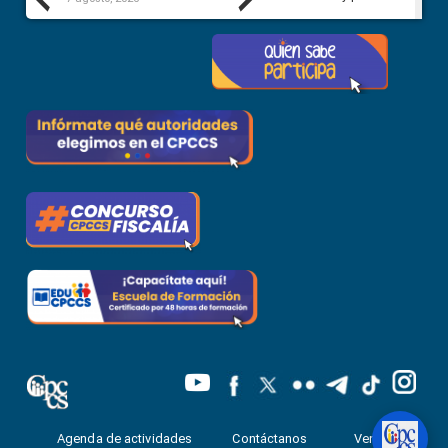
Previous
Next
Agenda de actividades
Contáctanos
Ventanilla