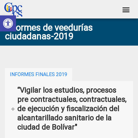
Skip
Skip
Skip
Skip
to
to
to
to
Abrir barra de herramientas
Consejo
primary
main
primary
footer
Construyendo
Informes de veedurías
navigation
content
sidebar
de
Poder
ciudadanas-2019
Ciudadano
Participación
Ciudadana
y
Control
INFORMES FINALES 2019
Social
“Vigilar los estudios, procesos
pre contractuales, contractuales,
de ejecución y fiscalización del
alcantarillado sanitario de la
ciudad de Bolívar"