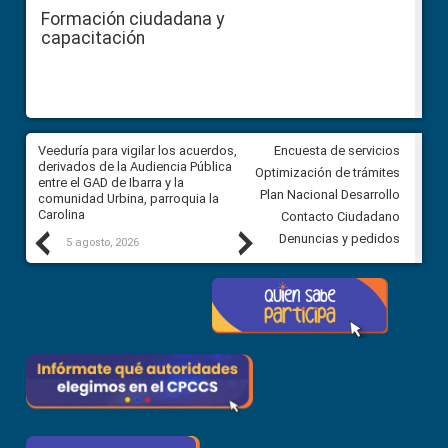
Formación ciudadana y
capacitación
Veeduría para vigilar los acuerdos,
CPCCS convoca a Veeduría
Encuesta de servicios
 a
derivados de la Audiencia Pública
Ciudadana para vigilar el conc
Optimización de trámites
ión
entre el GAD de Ibarra y la
en la Universidad de Cuenca
Plan Nacional Desarrollo
comunidad Urbina, parroquia la
Carolina
Contacto Ciudadano
Previous
Next
Denuncias y pedidos
5 agosto, 2026
5 agosto, 2026