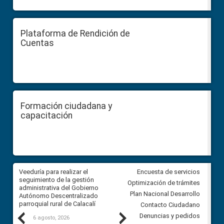
Plataforma de Rendición de
Cuentas
Formación ciudadana y
capacitación
Veeduría para realizar el
Veeduría para vigilar los acue
Encuesta de servicios
ra
seguimiento de la gestión
derivados de la Audiencia Púb
Optimización de trámites
ara
administrativa del Gobierno
entre el GAD de Ibarra y la
Plan Nacional Desarrollo
Autónomo Descentralizado
comunidad Urbina, parroquia l
parroquial rural de Calacalí
Carolina
Contacto Ciudadano
Previous
Next
Denuncias y pedidos
6 agosto, 2026
5 agosto, 2026