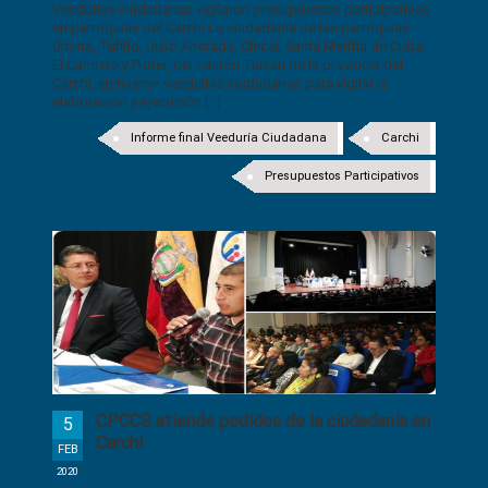
Veedurías ciudadanas vigilaron presupuestos participativos
en parroquias del Carchi La ciudadanía de las parroquias
Urbina, Tufiño, Julio Andrade, Chical, Santa Martha de Cuba,
El Carmelo y Pioter, del cantón Tulcán de la provincia del
Carchi, ejercieron veedurías ciudadanas para vigilar la
elaboración y ejecución [...]
Informe final Veeduría Ciudadana
Carchi
Presupuestos Participativos
CPCCS atiende pedidos de la ciudadanía en
5
Carchi
FEB
2020