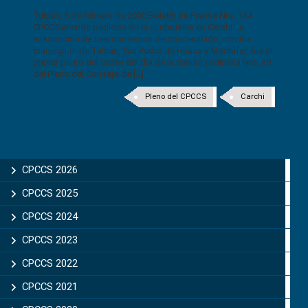
Tulcán, 5 de febrero de 2020 Boletín de Prensa Nro. 164
CPCCS atiende pedidos de la ciudadanía en Carchi La
suscripción de tres convenios de cooperación, con los
municipios de Tulcán, San Pedro de Huaca y Montúfar, fue el
primer punto del orden del día de la Sesión Ordinaria Nro. 20
del Pleno del Consejo de [...]
Pleno del CPCCS
Carchi
CPCCS 2026
CPCCS 2025
CPCCS 2024
CPCCS 2023
CPCCS 2022
CPCCS 2021