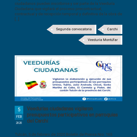
ciudadanos pueden inscribirse y ser parte de la Veeduría
Ciudadana que vigilará el proceso precontractual,
contractual y de recepción temporal y definitiva de la obra de
[...]
Segunda convocatoria
Carchi
Veeduría Montúfar
Veedurías ciudadanas vigilaron
5
presupuestos participativos en parroquias
FEB
del Carchi
2020
Tulcán, 5 de febrero de 2020 Boletín de Prensa Nro. 165