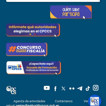
Agenda de actividades
Contáctanos
Ventanilla
virtual
:
ventanillavirtual@cpccs.gob.ec