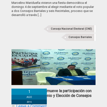
Marcelino Maridueña vivieron una fiesta democrática el
domingo 4 de septiembre al elegir mediante el voto popular
a dos Consejos Barriales y seis Recintales, proceso que se
desarrolló a través […]
Consejo Nacional Electoral (CNE)
Consejos Barriales
La Libertad promueve la participación con
1
Firma de Convenio y Elección de Consejos
AGO
Barriales
2016
Leave a Comment