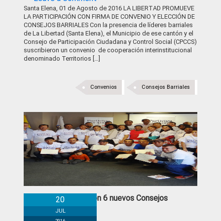
Santa Elena, 01 de Agosto de 2016 LA LIBERTAD PROMUEVE
LA PARTICIPACIÓN CON FIRMA DE CONVENIO Y ELECCIÓN DE
CONSEJOS BARRIALES Con la presencia de líderes barriales
de La Libertad (Santa Elena), el Municipio de ese cantón y el
Consejo de Participación Ciudadana y Control Social (CPCCS)
suscribieron un convenio de cooperación interinstitucional
denominado Territorios […]
Convenios
Consejos Barriales
Se posesionaron 6 nuevos Consejos
20
Barriales
JUL
2016