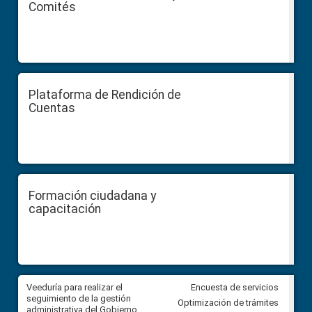
Comités
Plataforma de Rendición de
Cuentas
Formación ciudadana y
capacitación
Veeduría para realizar el
Veeduría para vigilar los acue
Encuesta de servicios
ra
seguimiento de la gestión
derivados de la Audiencia Púb
Optimización de trámites
ara
administrativa del Gobierno
entre el GAD de Ibarra y la