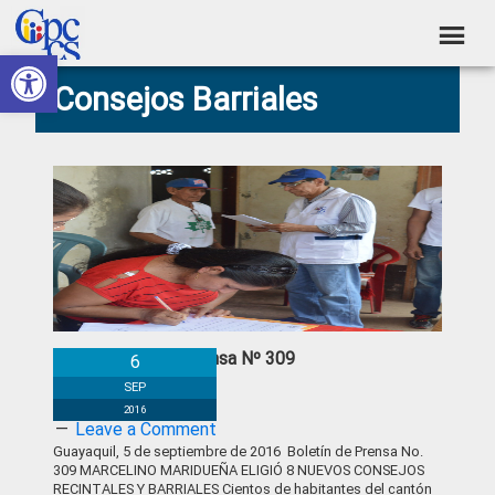
Skip
Skip
Skip
Skip
to
to
to
to
Abrir barra de herramientas
Consejo
primary
main
primary
footer
Construyendo
Consejos Barriales
navigation
content
sidebar
de
Poder
Ciudadano
Participación
Ciudadana
y
Control
Social
Boletín de Prensa Nº 309
6
SEP
2016
Leave a Comment
Guayaquil, 5 de septiembre de 2016 Boletín de Prensa No.
309 MARCELINO MARIDUEÑA ELIGIÓ 8 NUEVOS CONSEJOS
RECINTALES Y BARRIALES Cientos de habitantes del cantón