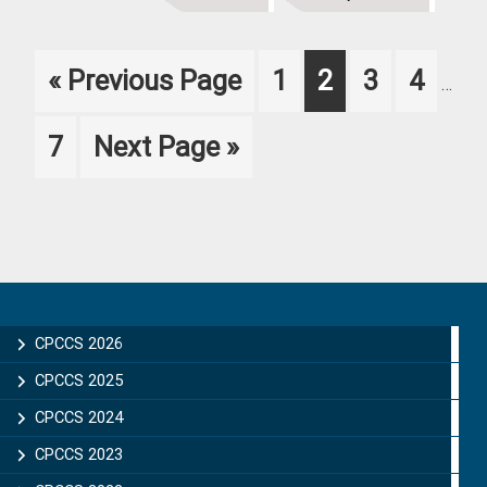
Inter
Go
Page
Page
Page
Page
«
Previous Page
1
2
3
4
…
pages
to
omitt
Page
Go
7
Next Page »
to
Primary
Sidebar
CPCCS 2026
CPCCS 2025
CPCCS 2024
CPCCS 2023