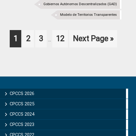
Gobiernos Autónomos Descentralizados (GAD)
Modelo de Territorios Transparentes
Interim
Page
Page
Page
Page
Go
1
2
3
12
Next Page »
…
pages
to
omitted
Primary
Sidebar
CPCCS 2026
CPCCS 2025
CPCCS 2024
CPCCS 2023
CPCCS 2022