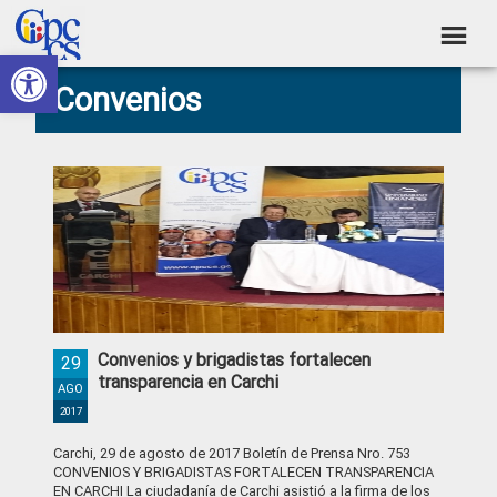
Skip
Skip
Skip
Skip
to
to
to
to
Abrir barra de herramientas
Consejo
primary
main
primary
footer
Construyendo
Convenios
navigation
content
sidebar
de
Poder
Ciudadano
Participación
Ciudadana
y
Control
Social
Convenios y brigadistas fortalecen
29
transparencia en Carchi
AGO
2017
Carchi, 29 de agosto de 2017 Boletín de Prensa Nro. 753
CONVENIOS Y BRIGADISTAS FORTALECEN TRANSPARENCIA
EN CARCHI La ciudadanía de Carchi asistió a la firma de los