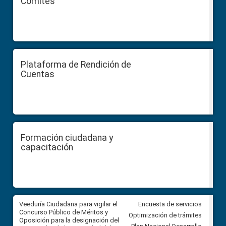
Comités
Plataforma de Rendición de
Cuentas
Formación ciudadana y
capacitación
Veeduría Ciudadana para vigilar el
Veeduría Ciudadana para vigila
Encuesta de servicios
Concurso Público de Méritos y
construcción del asfaltado de
Optimización de trámites
Oposición para la designación del
diferentes barrios del sector 