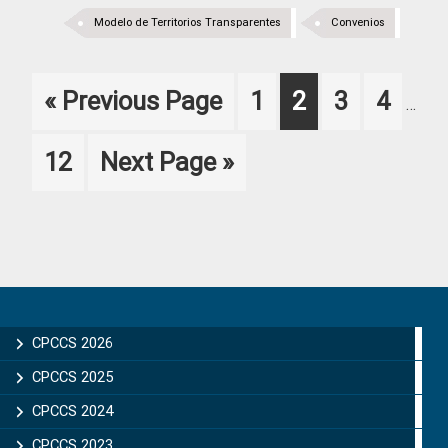
Modelo de Territorios Transparentes
Convenios
Inter
Go
Page
Page
Page
Page
«
Previous Page
1
2
3
4
…
pages
to
omitt
Page
Go
12
Next Page »
to
Primary
Sidebar
CPCCS 2026
CPCCS 2025
CPCCS 2024
CPCCS 2023