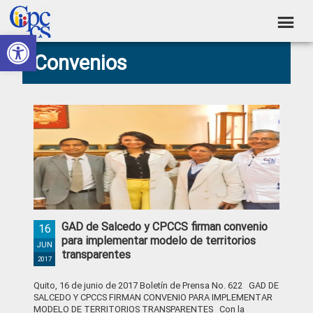
Skip
Skip
Skip
Skip
to
to
to
to
Abrir barra de herramientas
Consejo
primary
main
primary
footer
Construyendo
Convenios
navigation
content
sidebar
de
Poder
Ciudadano
Participación
Ciudadana
y
Control
Social
GAD de Salcedo y CPCCS firman convenio
16
para implementar modelo de territorios
JUN
transparentes
2017
Quito, 16 de junio de 2017 Boletín de Prensa No. 622 GAD DE
SALCEDO Y CPCCS FIRMAN CONVENIO PARA IMPLEMENTAR
MODELO DE TERRITORIOS TRANSPARENTES Con la